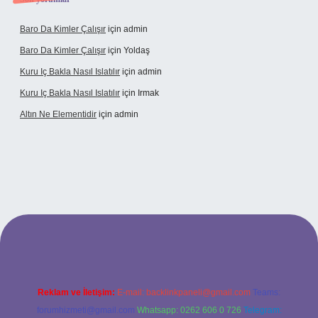
Baro Da Kimler Çalışır
için
admin
Baro Da Kimler Çalışır
için
Yoldaş
Kuru Iç Bakla Nasıl Islatılır
için
admin
Kuru Iç Bakla Nasıl Islatılır
için
Irmak
Altın Ne Elementidir
için
admin
ş
Reklam ve İletişim:
E-mail:
backlinkpaneli@gmail.com
Teams:
forumhizmeti@gmail.com
Whatsapp: 0262 606 0 726
Telegram: