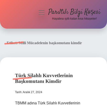
Parıltılı Bilgi Köşesi
menüyü
aç
Hayatına ışıltı katan kısa hikayeler!
Anasayfa
Gizlilik Politikası
Etiket:
Milli Mücadelenin başkomutanı kimdir
Yasal Uyarı
Hakkımızda
Türk Silahlı Kuvvetlerinin
Başkomutanı Kimdir
Tarih: Aralık 27, 2024
TBMM adına Türk Silahlı Kuvvetlerinin