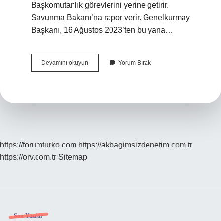
Başkomutanlık görevlerini yerine getirir.
Savunma Bakanı’na rapor verir. Genelkurmay
Başkanı, 16 Ağustos 2023’ten bu yana…
Türk
Devamını okuyun
Yorum Bırak
Silahlı
Kuvvetlerinin
Başkomutanı
Kimdir
https://forumturko.com
https://akbagimsizdenetim.com.tr
https://orv.com.tr
Sitemap
Son Yazılar