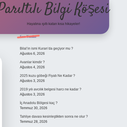
Parıltılı Bilgi Köşesi
Hayatına ışıltı katan kısa hikayeler!
Sidebar
Son Yazılar
betexper 
Bilal’in ismi Kuran’da geçiyor mu ?
Ağustos 6, 2026
Avanlar kimdir ?
Ağustos 4, 2026
2025 kuzu göbeği Fiyatı Ne Kadar ?
Ağustos 3, 2026
2019 yılı avcılık belgesi harcı ne kadar ?
Ağustos 3, 2026
İç Anadolu Bölgesi kaç ?
Temmuz 30, 2026
Tahliye davası kesinleştikten sonra ne olur ?
Temmuz 28, 2026