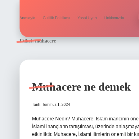
Anasayfa
Gizlilik Politikası
Yasal Uyarı
Hakkımızda
Etiket:
muhacere
Muhacere ne demek
Tarih: Temmuz 1, 2024
Muhacere Nedir? Muhacere, İslam inancının öneml
İslami inançların tartışılması, üzerinde anlaşmay
etkinliktir. Muhacere, İslami ilimlerin önemli bir 