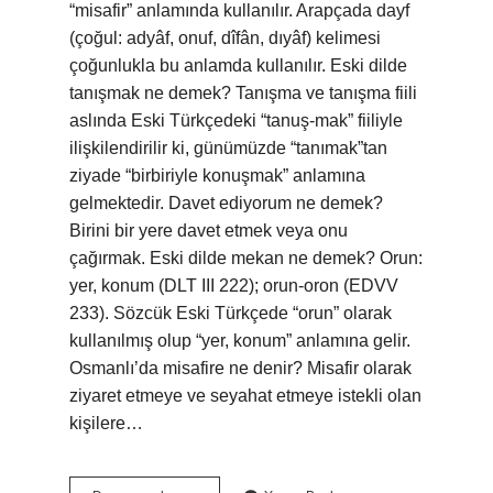
“misafir” anlamında kullanılır. Arapçada dayf
(çoğul: adyâf, onuf, dîfân, dıyâf) kelimesi
çoğunlukla bu anlamda kullanılır. Eski dilde
tanışmak ne demek? Tanışma ve tanışma fiili
aslında Eski Türkçedeki “tanuş-mak” fiiliyle
ilişkilendirilir ki, günümüzde “tanımak”tan
ziyade “birbiriyle konuşmak” anlamına
gelmektedir. Davet ediyorum ne demek?
Birini bir yere davet etmek veya onu
çağırmak. Eski dilde mekan ne demek? Orun:
yer, konum (DLT III 222); orun-oron (EDVV
233). Sözcük Eski Türkçede “orun” olarak
kullanılmış olup “yer, konum” anlamına gelir.
Osmanlı’da misafire ne denir? Misafir olarak
ziyaret etmeye ve seyahat etmeye istekli olan
kişilere…