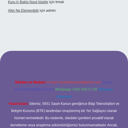
Kuru Iç Bakla Nasıl Islatılır
için
Irmak
Altın Ne Elementidir
için
admin
ş
Reklam ve İletişim:
E-mail:
backlinkpaneli@gmail.com
Teams:
forumhizmeti@gmail.com
Whatsapp: 0262 606 0 726
Telegram:
@karabul
Yasal Uyarı:
Sitemiz, 5651 Sayılı Kanun gereğince Bilgi Teknolojileri ve
İletişim Kurumu (BTK) tarafından onaylanmış bir Yer Sağlayıcı olarak
hizmet vermektedir. Bu nedenle, sitedeki içerikleri proaktif olarak
denetleme veya araştırma yükümlülüğümüz bulunmamaktadır. Ancak,