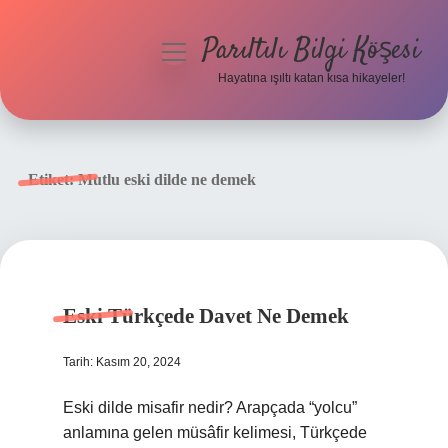
Parıltılı Bilgi Köşesi
menüyü
aç
Hayatına ışıltı katan kısa hikayeler!
Anasayfa
Gizlilik Politikası
Etiket:
Mutlu eski dilde ne demek
Yasal Uyarı
Hakkımızda
Eski Türkçede Davet Ne Demek
Tarih: Kasım 20, 2024
Eski dilde misafir nedir? Arapçada “yolcu”
anlamına gelen müsâfir kelimesi, Türkçede