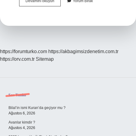
Eski
Devamını okuyun
Yorum Bırak
Türkçede
Davet
Ne
Demek
https://forumturko.com
https://akbagimsizdenetim.com.tr
https://orv.com.tr
Sitemap
Sidebar
Son Yazılar
Bilal’in ismi Kuran’da geçiyor mu ?
Ağustos 6, 2026
Avanlar kimdir ?
Ağustos 4, 2026