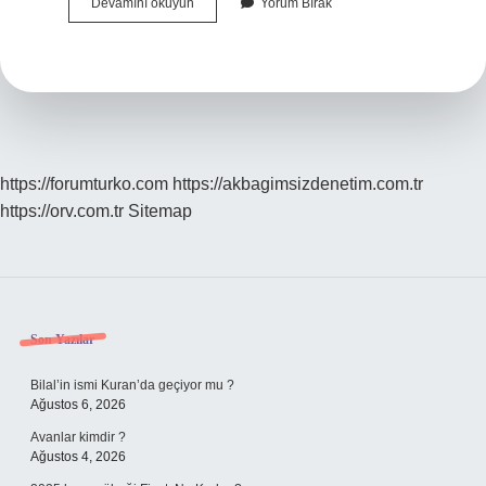
Osmanlıca
Devamını okuyun
Yorum Bırak
Mı
Zor
Türkçe
Mi
https://forumturko.com
https://akbagimsizdenetim.com.tr
https://orv.com.tr
Sitemap
Sidebar
Son Yazılar
Bilal’in ismi Kuran’da geçiyor mu ?
Ağustos 6, 2026
Avanlar kimdir ?
Ağustos 4, 2026