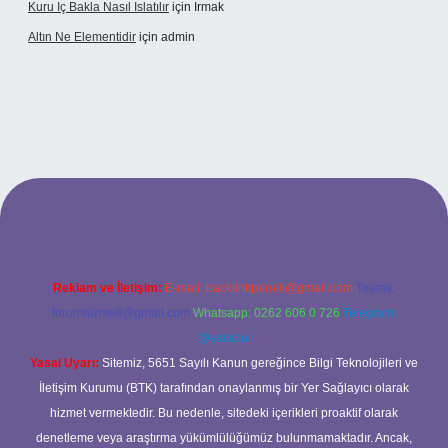
Kuru Iç Bakla Nasıl Islatılır
için
Irmak
Altın Ne Elementidir
için
admin
Reklam ve İletişim:
E-mail:
backlinkpaneli@gmail.com
Teams:
forumhizmeti@gmail.com
Whatsapp: 0262 606 0 726
Telegram:
@karabul
Yasal Uyarı:
Sitemiz, 5651 Sayılı Kanun gereğince Bilgi Teknolojileri ve
İletişim Kurumu (BTK) tarafından onaylanmış bir Yer Sağlayıcı olarak
hizmet vermektedir. Bu nedenle, sitedeki içerikleri proaktif olarak
denetleme veya araştırma yükümlülüğümüz bulunmamaktadır. Ancak,