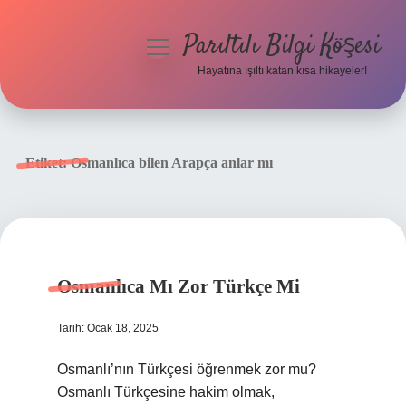
Parıltılı Bilgi Köşesi
menüyü
aç
Hayatına ışıltı katan kısa hikayeler!
Anasayfa
Gizlilik Politikası
Etiket:
Osmanlıca bilen Arapça anlar mı
Yasal Uyarı
Hakkımızda
Osmanlıca Mı Zor Türkçe Mi
Tarih: Ocak 18, 2025
Osmanlı’nın Türkçesi öğrenmek zor mu?
Osmanlı Türkçesine hakim olmak,