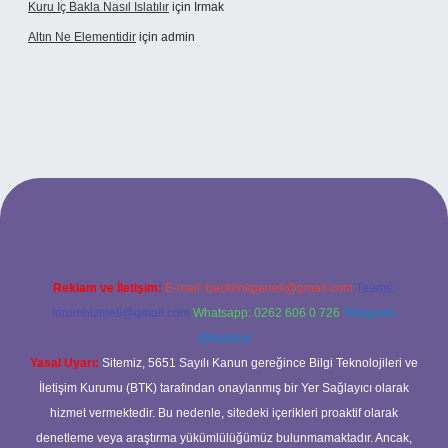
Kuru Iç Bakla Nasıl Islatılır
için
Irmak
Altın Ne Elementidir
için
admin
betexper güncel giriş
Reklam ve İletişim:
E-mail:
backlinkpaneli@gmail.com
Teams:
forumhizmeti@gmail.com
Whatsapp: 0262 606 0 726
Telegram:
@karabul
Yasal Uyarı:
Sitemiz, 5651 Sayılı Kanun gereğince Bilgi Teknolojileri ve
İletişim Kurumu (BTK) tarafından onaylanmış bir Yer Sağlayıcı olarak
hizmet vermektedir. Bu nedenle, sitedeki içerikleri proaktif olarak
denetleme veya araştırma yükümlülüğümüz bulunmamaktadır. Ancak,