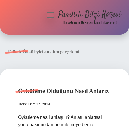
Parıltılı Bilgi Köşesi
menüyü
aç
Hayatına ışıltı katan kısa hikayeler!
Anasayfa
Gizlilik Politikası
Etiket:
Öyküleyici anlatım gerçek mi
Yasal Uyarı
Hakkımızda
Öyküleme Olduğunu Nasıl Anlarız
Tarih: Ekim 27, 2024
Öyküleme nasıl anlaşılır? Anlatı, anlatısal
yönü bakımından betimlemeye benzer.