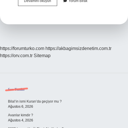
Öyküleme
Devamını okuyun
Yorum Bırak
Olduğunu
Nasıl
Anlarız
https://forumturko.com
https://akbagimsizdenetim.com.tr
https://orv.com.tr
Sitemap
Sidebar
Son Yazılar
Bilal’in ismi Kuran’da geçiyor mu ?
Ağustos 6, 2026
Avanlar kimdir ?
Ağustos 4, 2026