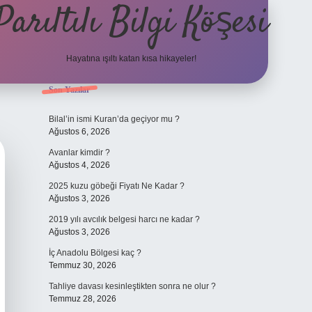
Parıltılı Bilgi Köşesi
Hayatına ışıltı katan kısa hikayeler!
Sidebar
Son Yazılar
betexper güncel giriş
Bilal’in ismi Kuran’da geçiyor mu ?
Ağustos 6, 2026
Avanlar kimdir ?
Ağustos 4, 2026
2025 kuzu göbeği Fiyatı Ne Kadar ?
Ağustos 3, 2026
2019 yılı avcılık belgesi harcı ne kadar ?
Ağustos 3, 2026
İç Anadolu Bölgesi kaç ?
Temmuz 30, 2026
Tahliye davası kesinleştikten sonra ne olur ?
Temmuz 28, 2026