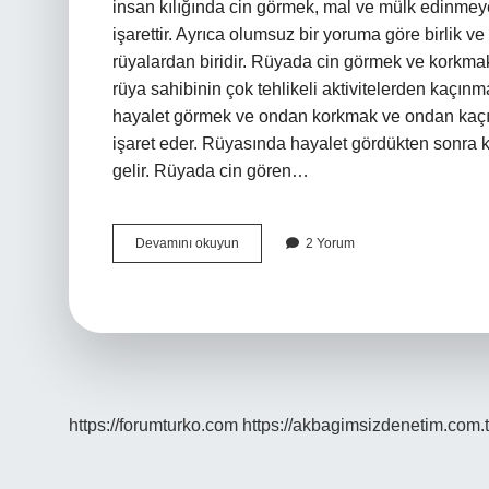
insan kılığında cin görmek, mal ve mülk edinmeye
işarettir. Ayrıca olumsuz bir yoruma göre birlik v
rüyalardan biridir. Rüyada cin görmek ve korkm
rüya sahibinin çok tehlikeli aktivitelerden kaçınm
hayalet görmek ve ondan korkmak ve ondan kaçı
işaret eder. Rüyasında hayalet gördükten sonra 
gelir. Rüyada cin gören…
Rüyada
Devamını okuyun
2 Yorum
Cinin
Insan
Kılığına
Girmesi
Ne
Demek
https://forumturko.com
https://akbagimsizdenetim.com.t