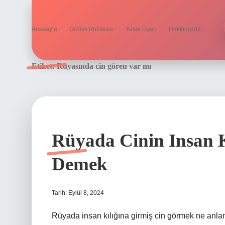
Anasayfa
Gizlilik Politikası
Yasal Uyarı
Hakkımızda
Etiket:
Rüyasında cin gören var mı
Rüyada Cinin Insan K
Demek
Tarih: Eylül 8, 2024
Rüyada insan kılığına girmiş cin görmek ne anl