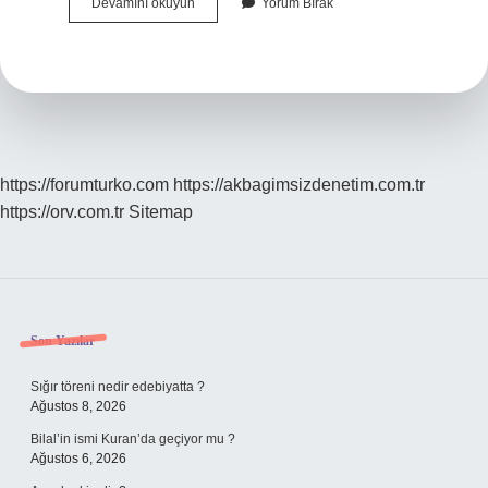
Serdar
Devamını okuyun
Yorum Bırak
Hakan
Ne
Demek
https://forumturko.com
https://akbagimsizdenetim.com.tr
https://orv.com.tr
Sitemap
Sidebar
Son Yazılar
Sığır töreni nedir edebiyatta ?
Ağustos 8, 2026
Bilal’in ismi Kuran’da geçiyor mu ?
Ağustos 6, 2026