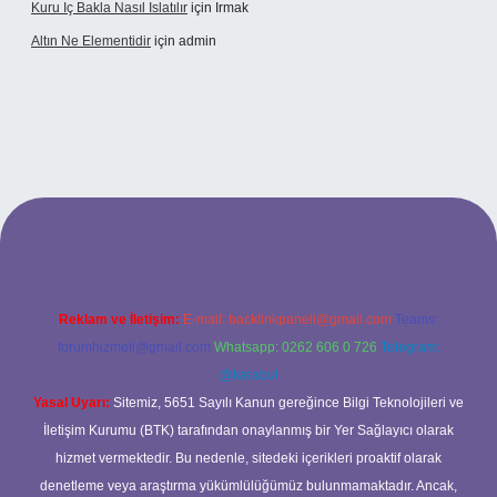
Kuru Iç Bakla Nasıl Islatılır
için
Irmak
Altın Ne Elementidir
için
admin
ş
Reklam ve İletişim:
E-mail:
backlinkpaneli@gmail.com
Teams:
forumhizmeti@gmail.com
Whatsapp: 0262 606 0 726
Telegram:
@karabul
Yasal Uyarı:
Sitemiz, 5651 Sayılı Kanun gereğince Bilgi Teknolojileri ve
İletişim Kurumu (BTK) tarafından onaylanmış bir Yer Sağlayıcı olarak
hizmet vermektedir. Bu nedenle, sitedeki içerikleri proaktif olarak
denetleme veya araştırma yükümlülüğümüz bulunmamaktadır. Ancak,