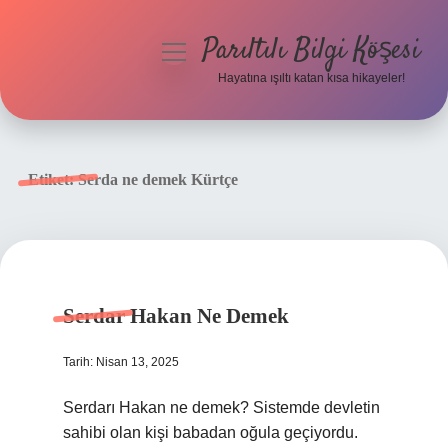
Parıltılı Bilgi Köşesi
menüyü
aç
Hayatına ışıltı katan kısa hikayeler!
Anasayfa
Gizlilik Politikası
Etiket:
Serda ne demek Kürtçe
Yasal Uyarı
Hakkımızda
Serdar Hakan Ne Demek
Tarih: Nisan 13, 2025
Serdarı Hakan ne demek? Sistemde devletin
sahibi olan kişi babadan oğula geçiyordu.