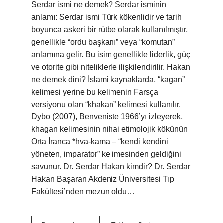
Serdar ismi ne demek? Serdar isminin
anlamı: Serdar ismi Türk kökenlidir ve tarih
boyunca askeri bir rütbe olarak kullanılmıştır,
genellikle “ordu başkanı” veya “komutan”
anlamına gelir. Bu isim genellikle liderlik, güç
ve otorite gibi niteliklerle ilişkilendirilir. Hakan
ne demek dini? İslami kaynaklarda, “kagan”
kelimesi yerine bu kelimenin Farsça
versiyonu olan “khakan” kelimesi kullanılır.
Dybo (2007), Benveniste 1966’yı izleyerek,
khagan kelimesinin nihai etimolojik kökünün
Orta İranca *hva-kama – “kendi kendini
yöneten, imparator” kelimesinden geldiğini
savunur. Dr. Serdar Hakan kimdir? Dr. Serdar
Hakan Başaran Akdeniz Üniversitesi Tıp
Fakültesi’nden mezun oldu…