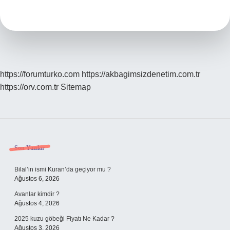
Ne
Demek
https://forumturko.com
https://akbagimsizdenetim.com.tr
https://orv.com.tr
Sitemap
Sidebar
Son Yazılar
Bilal’in ismi Kuran’da geçiyor mu ?
Ağustos 6, 2026
Avanlar kimdir ?
Ağustos 4, 2026
2025 kuzu göbeği Fiyatı Ne Kadar ?
Ağustos 3, 2026