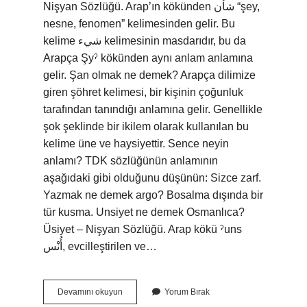
Nişyan Sözlüğü. Arap’ın kökünden شأن “şey,
nesne, fenomen” kelimesinden gelir. Bu
kelime شيء kelimesinin masdarıdır, bu da
Arapça Şyˀ kökünden aynı anlam anlamına
gelir. Şan olmak ne demek? Arapça dilimize
giren şöhret kelimesi, bir kişinin çoğunluk
tarafından tanındığı anlamına gelir. Genellikle
şok şeklinde bir ikilem olarak kullanılan bu
kelime üne ve haysiyettir. Sence neyin
anlamı? TDK sözlüğünün anlamının
aşağıdaki gibi olduğunu düşünün: Sizce zarf.
Yazmak ne demek argo? Bosalma dışında bir
tür kusma. Unsiyet ne demek Osmanlıca?
Üsiyet – Nişyan Sözlüğü. Arap kökü ˀuns
أُنْس, evcilleştirilen ve…
Seni
Devamını okuyun
Yorum Bırak
Sence