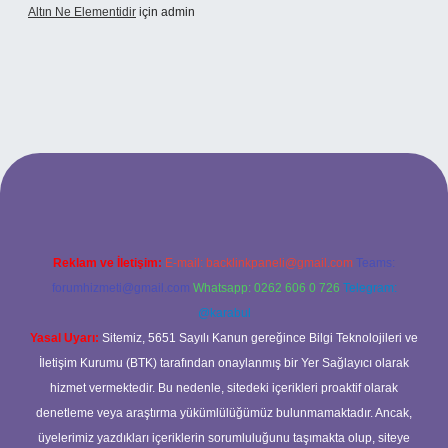
Altın Ne Elementidir
için
admin
etexper güncel giriş
Reklam ve İletişim:
E-mail:
backlinkpaneli@gmail.com
Teams:
forumhizmeti@gmail.com
Whatsapp: 0262 606 0 726
Telegram:
@karabul
Yasal Uyarı:
Sitemiz, 5651 Sayılı Kanun gereğince Bilgi Teknolojileri ve
İletişim Kurumu (BTK) tarafından onaylanmış bir Yer Sağlayıcı olarak
hizmet vermektedir. Bu nedenle, sitedeki içerikleri proaktif olarak
denetleme veya araştırma yükümlülüğümüz bulunmamaktadır. Ancak,
üyelerimiz yazdıkları içeriklerin sorumluluğunu taşımakta olup, siteye