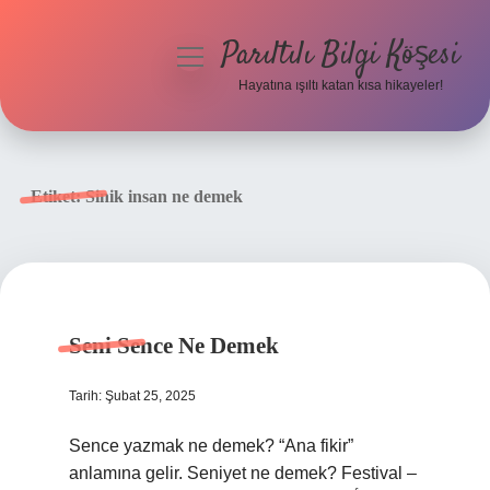
Parıltılı Bilgi Köşesi
menüyü
aç
Hayatına ışıltı katan kısa hikayeler!
Anasayfa
Gizlilik Politikası
Etiket:
Sinik insan ne demek
Yasal Uyarı
Hakkımızda
Seni Sence Ne Demek
Tarih: Şubat 25, 2025
Sence yazmak ne demek? “Ana fikir”
anlamına gelir. Seniyet ne demek? Festival –