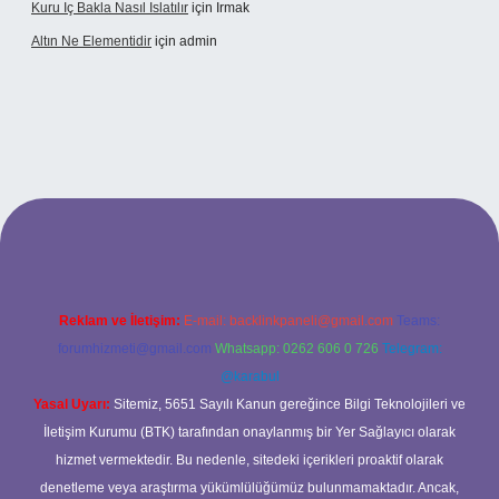
Kuru Iç Bakla Nasıl Islatılır
için
Irmak
Altın Ne Elementidir
için
admin
xper güncel giriş
Reklam ve İletişim:
E-mail:
backlinkpaneli@gmail.com
Teams:
forumhizmeti@gmail.com
Whatsapp: 0262 606 0 726
Telegram:
@karabul
Yasal Uyarı:
Sitemiz, 5651 Sayılı Kanun gereğince Bilgi Teknolojileri ve
İletişim Kurumu (BTK) tarafından onaylanmış bir Yer Sağlayıcı olarak
hizmet vermektedir. Bu nedenle, sitedeki içerikleri proaktif olarak
denetleme veya araştırma yükümlülüğümüz bulunmamaktadır. Ancak,