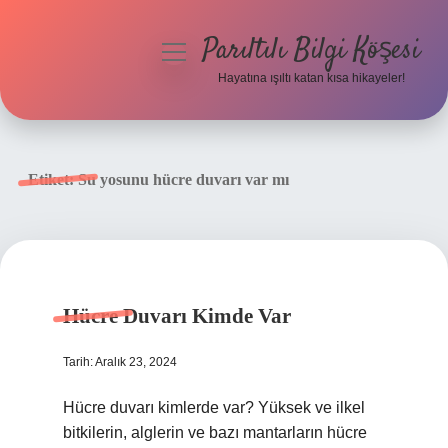
Parıltılı Bilgi Köşesi
menüyü
aç
Hayatına ışıltı katan kısa hikayeler!
Anasayfa
Gizlilik Politikası
Etiket:
Su yosunu hücre duvarı var mı
Yasal Uyarı
Hakkımızda
Hücre Duvarı Kimde Var
Tarih: Aralık 23, 2024
Hücre duvarı kimlerde var? Yüksek ve ilkel
bitkilerin, alglerin ve bazı mantarların hücre