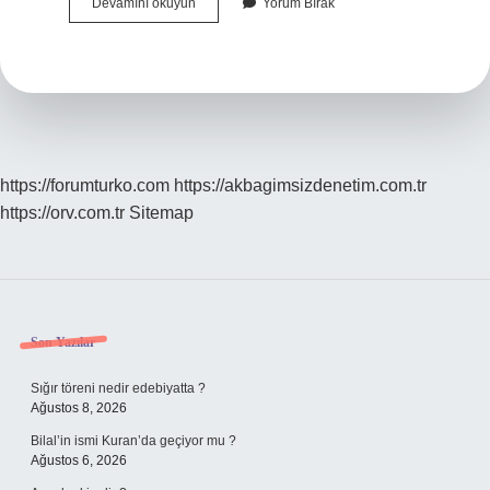
Hücre
Devamını okuyun
Yorum Bırak
Duvarı
Kimde
Var
https://forumturko.com
https://akbagimsizdenetim.com.tr
https://orv.com.tr
Sitemap
Sidebar
Son Yazılar
Sığır töreni nedir edebiyatta ?
Ağustos 8, 2026
Bilal’in ismi Kuran’da geçiyor mu ?
Ağustos 6, 2026