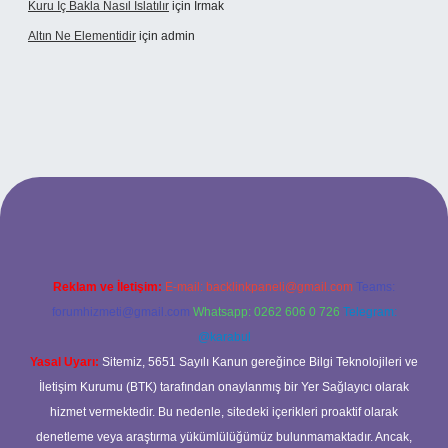
Kuru Iç Bakla Nasıl Islatılır
için
Irmak
Altın Ne Elementidir
için
admin
ş
Reklam ve İletişim:
E-mail:
backlinkpaneli@gmail.com
Teams:
forumhizmeti@gmail.com
Whatsapp: 0262 606 0 726
Telegram:
@karabul
Yasal Uyarı:
Sitemiz, 5651 Sayılı Kanun gereğince Bilgi Teknolojileri ve
İletişim Kurumu (BTK) tarafından onaylanmış bir Yer Sağlayıcı olarak
hizmet vermektedir. Bu nedenle, sitedeki içerikleri proaktif olarak
denetleme veya araştırma yükümlülüğümüz bulunmamaktadır. Ancak,