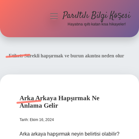
Parıltılı Bilgi Köşesi
menüyü
aç
Hayatına ışıltı katan kısa hikayeler!
Anasayfa
Gizlilik Politikası
Etiket:
Sürekli hapşırmak ve burun akıntısı neden olur
Yasal Uyarı
Hakkımızda
Arka Arkaya Hapşırmak Ne
Anlama Gelir
Tarih: Ekim 16, 2024
Arka arkaya hapşırmak neyin belirtisi olabilir?