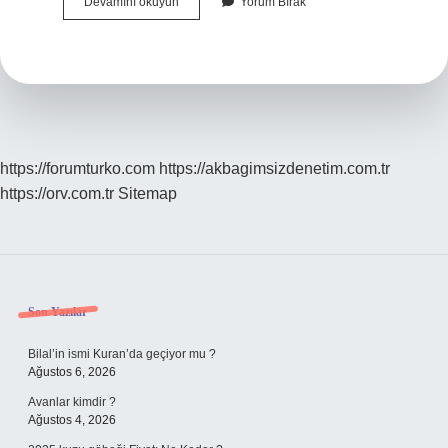
Arka
Devamını okuyun
Yorum Bırak
Arkaya
Hapşırmak
Ne
Anlama
Gelir
https://forumturko.com
https://akbagimsizdenetim.com.tr
https://orv.com.tr
Sitemap
Sidebar
Son Yazılar
Bilal’in ismi Kuran’da geçiyor mu ?
Ağustos 6, 2026
Avanlar kimdir ?
Ağustos 4, 2026