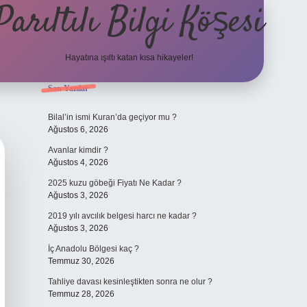
Parıltılı Bilgi Köşesi
Hayatına ışıltı katan kısa hikayeler!
Sidebar
Son Yazılar
betexper gün
Bilal’in ismi Kuran’da geçiyor mu ?
Ağustos 6, 2026
Avanlar kimdir ?
Ağustos 4, 2026
2025 kuzu göbeği Fiyatı Ne Kadar ?
Ağustos 3, 2026
2019 yılı avcılık belgesi harcı ne kadar ?
Ağustos 3, 2026
İç Anadolu Bölgesi kaç ?
Temmuz 30, 2026
Tahliye davası kesinleştikten sonra ne olur ?
Temmuz 28, 2026