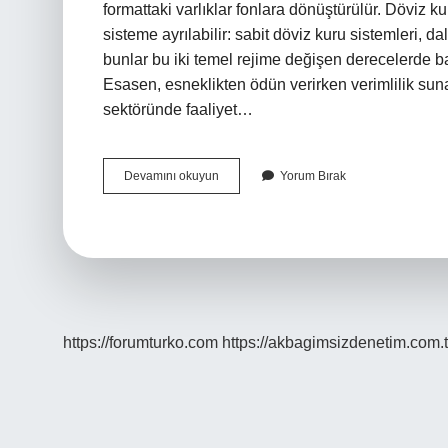
formattaki varlıklar fonlara dönüştürülür. Döviz k
sisteme ayrılabilir: sabit döviz kuru sistemleri, d
bunlar bu iki temel rejime değişen derecelerde bağ
Esasen, esneklikten ödün verirken verimlilik sunar
sektöründe faaliyet…
Döviz
Devamını okuyun
Yorum Bırak
Piyasası
Çeşitleri
Nelerdir
https://forumturko.com
https://akbagimsizdenetim.com.t