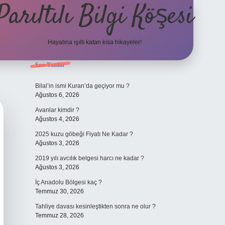
Parıltılı Bilgi Köşesi
Hayatına ışıltı katan kısa hikayeler!
Sidebar
Son Yazılar
betexper güncel giriş
Bilal’in ismi Kuran’da geçiyor mu ?
Ağustos 6, 2026
Avanlar kimdir ?
Ağustos 4, 2026
2025 kuzu göbeği Fiyatı Ne Kadar ?
Ağustos 3, 2026
2019 yılı avcılık belgesi harcı ne kadar ?
Ağustos 3, 2026
İç Anadolu Bölgesi kaç ?
Temmuz 30, 2026
Tahliye davası kesinleştikten sonra ne olur ?
Temmuz 28, 2026