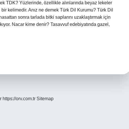
li bir kelimedir. Anız ne demek Türk Dil Kurumu? Türk Dil
asattan sonra tarlada bitki saplarını uzaklaştırmak için
ıkıyor. Nacar kime denir? Tasavvuf edebiyatında gazel,
r
https://orv.com.tr
Sitemap