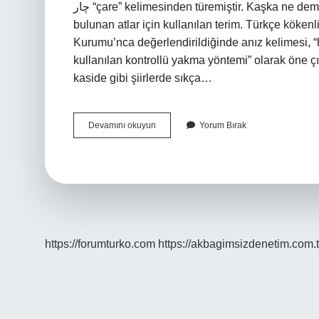
چار “çare” kelimesinden türemiştir. Kaşka ne demek TDK? Yüzlerinde, özellikle alınlarında beyaz lekeler
bulunan atlar için kullanılan terim. Türkçe köken
Kurumu’nca değerlendirildiğinde anız kelimesi, “h
kullanılan kontrollü yakma yöntemi” olarak öne ç
kaside gibi şiirlerde sıkça…
Nacak
Devamını okuyun
Yorum Bırak
Hangi
Dil
https://forumturko.com
https://akbagimsizdenetim.com.t