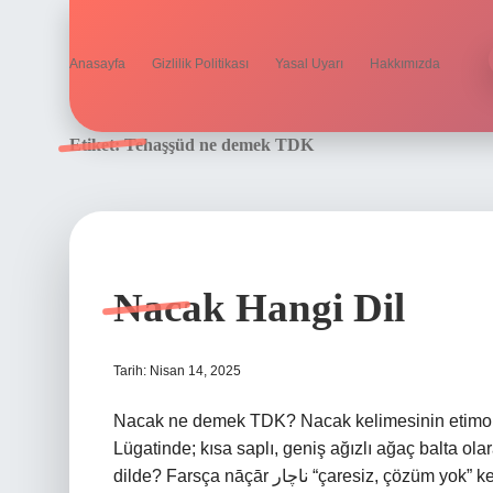
Anasayfa
Gizlilik Politikası
Yasal Uyarı
Hakkımızda
Etiket:
Tehaşşüd ne demek TDK
Nacak Hangi Dil
Tarih: Nisan 14, 2025
Nacak ne demek TDK? Nacak kelimesinin etimol
Lügatinde; kısa saplı, geniş ağızlı ağaç balta ol
dilde? Farsça nāçār ناچار “çaresiz, çözüm yok” kelimesinden bir alıntıdır. Bu kelime, nā+ önekiyle Farsça çār