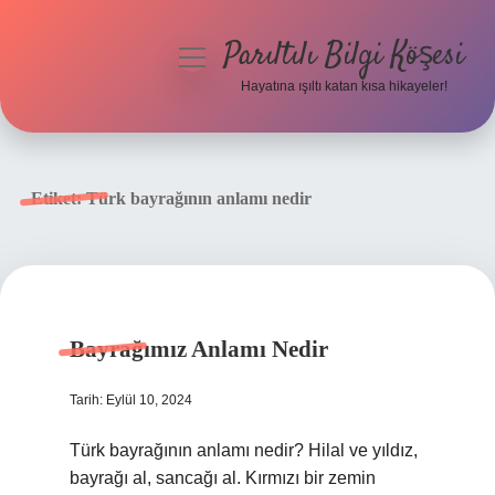
Parıltılı Bilgi Köşesi
menüyü
aç
Hayatına ışıltı katan kısa hikayeler!
Anasayfa
Gizlilik Politikası
Etiket:
Türk bayrağının anlamı nedir
Yasal Uyarı
Hakkımızda
Bayrağımız Anlamı Nedir
Tarih: Eylül 10, 2024
Türk bayrağının anlamı nedir? Hilal ve yıldız,
bayrağı al, sancağı al. Kırmızı bir zemin