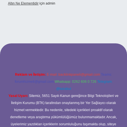
Altın Ne Elementidir
için
admin
texper güncel giriş
Reklam ve İletişim:
E-mail:
backlinkpaneli@gmail.com
Teams:
forumhizmeti@gmail.com
Whatsapp: 0262 606 0 726
Telegram:
@karabul
Yasal Uyarı:
Sitemiz, 5651 Sayılı Kanun gereğince Bilgi Teknolojileri ve
İletişim Kurumu (BTK) tarafından onaylanmış bir Yer Sağlayıcı olarak
hizmet vermektedir. Bu nedenle, sitedeki içerikleri proaktif olarak
denetleme veya araştırma yükümlülüğümüz bulunmamaktadır. Ancak,
üyelerimiz yazdıkları içeriklerin sorumluluğunu taşımakta olup, siteye