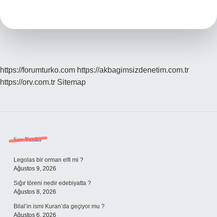
Nedir
https://forumturko.com
https://akbagimsizdenetim.com.tr
https://orv.com.tr
Sitemap
Sidebar
Son Yazılar
Legolas bir orman elfi mi ?
Ağustos 9, 2026
Sığır töreni nedir edebiyatta ?
Ağustos 8, 2026
Bilal’in ismi Kuran’da geçiyor mu ?
Ağustos 6, 2026