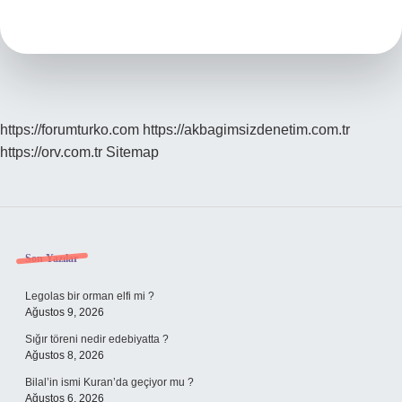
Yapar
Mı
https://forumturko.com
https://akbagimsizdenetim.com.tr
https://orv.com.tr
Sitemap
Sidebar
Son Yazılar
Legolas bir orman elfi mi ?
Ağustos 9, 2026
Sığır töreni nedir edebiyatta ?
Ağustos 8, 2026
Bilal’in ismi Kuran’da geçiyor mu ?
Ağustos 6, 2026