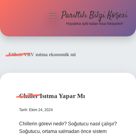
Parıltılı Bilgi Köşesi
menüyü
aç
Hayatına ışıltı katan kısa hikayeler!
Anasayfa
Gizlilik Politikası
Etiket:
VRV ısıtma ekonomik mi
Yasal Uyarı
Hakkımızda
Chiller Isıtma Yapar Mı
Tarih: Ekim 24, 2024
Chillerin görevi nedir? Soğutucu nasıl çalışır?
Soğutucu, ortama salmadan önce sistem