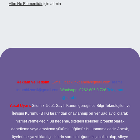
Altın Ne Elementidir
için
admin
betexper güncel giriş
Reklam ve İletişim:
E-mail:
backlinkpaneli@gmail.com
Teams:
forumhizmeti@gmail.com
Whatsapp: 0262 606 0 726
Telegram:
@karabul
Yasal Uyarı:
Sitemiz, 5651 Sayılı Kanun gereğince Bilgi Teknolojileri ve
İletişim Kurumu (BTK) tarafından onaylanmış bir Yer Sağlayıcı olarak
hizmet vermektedir. Bu nedenle, sitedeki içerikleri proaktif olarak
denetleme veya araştırma yükümlülüğümüz bulunmamaktadır. Ancak,
üyelerimiz yazdıkları içeriklerin sorumluluğunu taşımakta olup, siteye