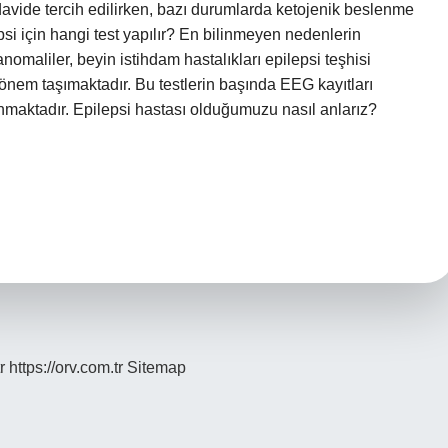
 tedavide tercih edilirken, bazı durumlarda ketojenik beslenme
psi için hangi test yapılır? En bilinmeyen nedenlerin
maliler, beyin istihdam hastalıkları epilepsi teşhisi
k önem taşımaktadır. Bu testlerin başında EEG kayıtları
unmaktadır. Epilepsi hastası olduğumuzu nasıl anlarız?
r
https://orv.com.tr
Sitemap