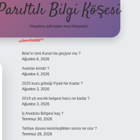
Parıltılı Bilgi Köşesi
Hayatına ışıltı katan kısa hikayeler!
Sidebar
Son Yazılar
betexper güncel giriş
Bilal’in ismi Kuran’da geçiyor mu ?
Ağustos 6, 2026
Avanlar kimdir ?
Ağustos 4, 2026
2025 kuzu göbeği Fiyatı Ne Kadar ?
Ağustos 3, 2026
2019 yılı avcılık belgesi harcı ne kadar ?
Ağustos 3, 2026
İç Anadolu Bölgesi kaç ?
Temmuz 30, 2026
Tahliye davası kesinleştikten sonra ne olur ?
Temmuz 28, 2026