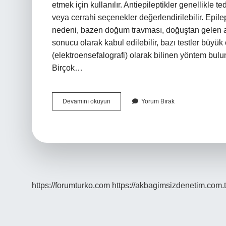
etmek için kullanılır. Antiepileptikler genellikle
veya cerrahi seçenekler değerlendirilebilir. Epile
nedeni, bazen doğum travması, doğuştan gelen ano
sonucu olarak kabul edilebilir, bazı testler büyü
(elektroensefalografi) olarak bilinen yöntem bul
Birçok…
Epilepsi
Devamını okuyun
Yorum Bırak
Kan
Tahlilinde
Belli
Olur
Mu
https://forumturko.com
https://akbagimsizdenetim.com.t