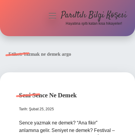
Parıltılı Bilgi Köşesi
menüyü
aç
Hayatına ışıltı katan kısa hikayeler!
Anasayfa
Gizlilik Politikası
Etiket:
Yazmak ne demek argo
Yasal Uyarı
Hakkımızda
Seni Sence Ne Demek
Tarih: Şubat 25, 2025
Sence yazmak ne demek? “Ana fikir”
anlamına gelir. Seniyet ne demek? Festival –