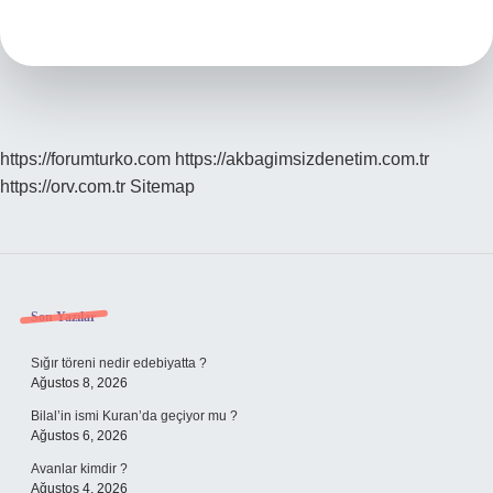
Ne
Demek
https://forumturko.com
https://akbagimsizdenetim.com.tr
https://orv.com.tr
Sitemap
Sidebar
Son Yazılar
Sığır töreni nedir edebiyatta ?
Ağustos 8, 2026
Bilal’in ismi Kuran’da geçiyor mu ?
Ağustos 6, 2026
Avanlar kimdir ?
Ağustos 4, 2026