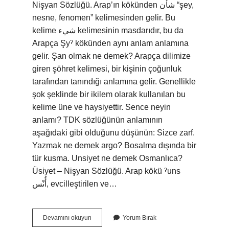
Nişyan Sözlüğü. Arap’ın kökünden شأن “şey,
nesne, fenomen” kelimesinden gelir. Bu
kelime شيء kelimesinin masdarıdır, bu da
Arapça Şyˀ kökünden aynı anlam anlamına
gelir. Şan olmak ne demek? Arapça dilimize
giren şöhret kelimesi, bir kişinin çoğunluk
tarafından tanındığı anlamına gelir. Genellikle
şok şeklinde bir ikilem olarak kullanılan bu
kelime üne ve haysiyettir. Sence neyin
anlamı? TDK sözlüğünün anlamının
aşağıdaki gibi olduğunu düşünün: Sizce zarf.
Yazmak ne demek argo? Bosalma dışında bir
tür kusma. Unsiyet ne demek Osmanlıca?
Üsiyet – Nişyan Sözlüğü. Arap kökü ˀuns
أُنْس, evcilleştirilen ve…
Seni
Devamını okuyun
Yorum Bırak
Sence