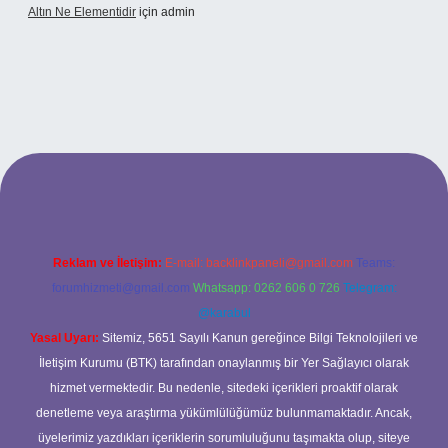
Altın Ne Elementidir
için
admin
ş
Reklam ve İletişim:
E-mail:
backlinkpaneli@gmail.com
Teams:
forumhizmeti@gmail.com
Whatsapp: 0262 606 0 726
Telegram:
@karabul
Yasal Uyarı:
Sitemiz, 5651 Sayılı Kanun gereğince Bilgi Teknolojileri ve
İletişim Kurumu (BTK) tarafından onaylanmış bir Yer Sağlayıcı olarak
hizmet vermektedir. Bu nedenle, sitedeki içerikleri proaktif olarak
denetleme veya araştırma yükümlülüğümüz bulunmamaktadır. Ancak,
üyelerimiz yazdıkları içeriklerin sorumluluğunu taşımakta olup, siteye