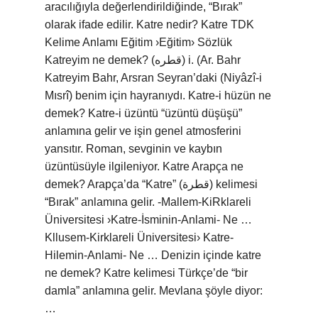
aracılığıyla değerlendirildiğinde, “Bırak”
olarak ifade edilir. Katre nedir? Katre TDK
Kelime Anlamı Eğitim ›Eğitim› Sözlük
Katreyim ne demek? (ﻗﻄﺮﻩ) i. (Ar. Bahr
Katreyim Bahr, Arsran Seyran’daki (Niyâzî-i
Mısrî) benim için hayranıydı. Katre-i hüzün ne
demek? Katre-i üzüntü “üzüntü düşüşü”
anlamına gelir ve işin genel atmosferini
yansıtır. Roman, sevginin ve kaybın
üzüntüsüyle ilgileniyor. Katre Arapça ne
demek? Arapça’da “Katre” (قطرة) kelimesi
“Bırak” anlamına gelir. -Mallem-KiRklareli
Üniversitesi ›Katre-İsminin-Anlami- Ne …
Kllusem-Kirklareli Üniversitesi› Katre-
Hilemin-Anlami- Ne … Denizin içinde katre
ne demek? Katre kelimesi Türkçe’de “bir
damla” anlamına gelir. Mevlana şöyle diyor:
…