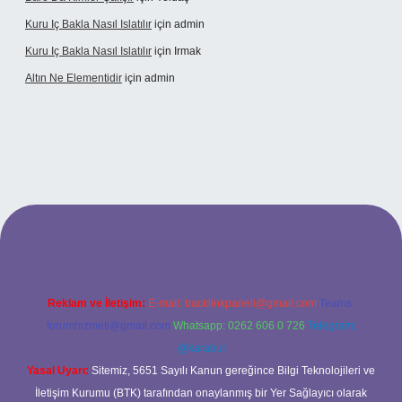
Kuru Iç Bakla Nasıl Islatılır
için
admin
Kuru Iç Bakla Nasıl Islatılır
için
Irmak
Altın Ne Elementidir
için
admin
betexper güncel giriş
Reklam ve İletişim:
E-mail:
backlinkpaneli@gmail.com
Teams:
forumhizmeti@gmail.com
Whatsapp: 0262 606 0 726
Telegram:
@karabul
Yasal Uyarı:
Sitemiz, 5651 Sayılı Kanun gereğince Bilgi Teknolojileri ve
İletişim Kurumu (BTK) tarafından onaylanmış bir Yer Sağlayıcı olarak