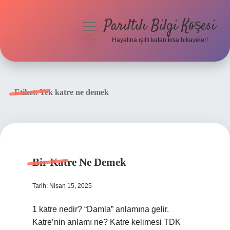
Parıltılı Bilgi Köşesi
menüyü
aç
Hayatına ışıltı katan kısa hikayeler!
Anasayfa
Gizlilik Politikası
Etiket:
Yek katre ne demek
Yasal Uyarı
Hakkımızda
Bir Katre Ne Demek
Tarih: Nisan 15, 2025
1 katre nedir? “Damla” anlamına gelir.
Katre’nin anlamı ne? Katre kelimesi TDK