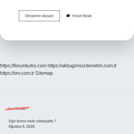
Bir
Devamını okuyun
Yorum Bırak
Katre
Ne
Demek
https://forumturko.com
https://akbagimsizdenetim.com.tr
https://orv.com.tr
Sitemap
Sidebar
Son Yazılar
Sığır töreni nedir edebiyatta ?
Ağustos 8, 2026