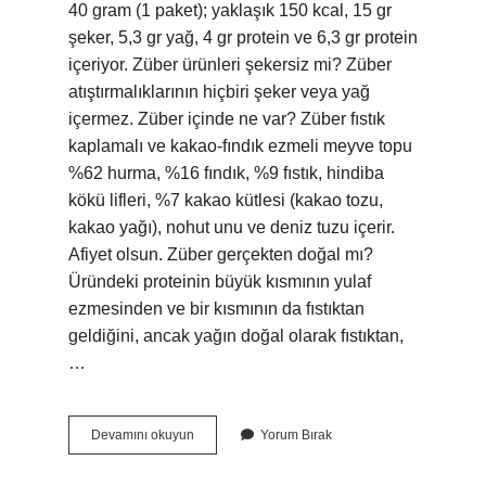
40 gram (1 paket); yaklaşık 150 kcal, 15 gr
şeker, 5,3 gr yağ, 4 gr protein ve 6,3 gr protein
içeriyor. Züber ürünleri şekersiz mi? Züber
atıştırmalıklarının hiçbiri şeker veya yağ
içermez. Züber içinde ne var? Züber fıstık
kaplamalı ve kakao-fındık ezmeli meyve topu
%62 hurma, %16 fındık, %9 fıstık, hindiba
kökü lifleri, %7 kakao kütlesi (kakao tozu,
kakao yağı), nohut unu ve deniz tuzu içerir.
Afiyet olsun. Züber gerçekten doğal mı?
Üründeki proteinin büyük kısmının yulaf
ezmesinden ve bir kısmının da fıstıktan
geldiğini, ancak yağın doğal olarak fıstıktan,
…
Züber
Devamını okuyun
Yorum Bırak
Içinde
Şeker