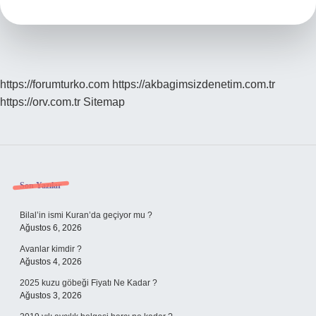
Var
Mı
https://forumturko.com
https://akbagimsizdenetim.com.tr
https://orv.com.tr
Sitemap
Sidebar
Son Yazılar
Bilal’in ismi Kuran’da geçiyor mu ?
Ağustos 6, 2026
Avanlar kimdir ?
Ağustos 4, 2026
2025 kuzu göbeği Fiyatı Ne Kadar ?
Ağustos 3, 2026