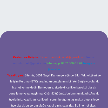
etexper güncel giriş
Reklam ve İletişim:
E-mail:
backlinkpaneli@gmail.com
Teams:
forumhizmeti@gmail.com
Whatsapp: 0262 606 0 726
Telegram:
@karabul
Yasal Uyarı:
Sitemiz, 5651 Sayılı Kanun gereğince Bilgi Teknolojileri ve
İletişim Kurumu (BTK) tarafından onaylanmış bir Yer Sağlayıcı olarak
hizmet vermektedir. Bu nedenle, sitedeki içerikleri proaktif olarak
denetleme veya araştırma yükümlülüğümüz bulunmamaktadır. Ancak,
üyelerimiz yazdıkları içeriklerin sorumluluğunu taşımakta olup, siteye
üye olarak bu sorumluluğu kabul etmiş sayılırlar. Bu internet sitesi,