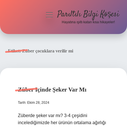
Parıltılı Bilgi Köşesi
menüyü
aç
Hayatına ışıltı katan kısa hikayeler!
Anasayfa
Gizlilik Politikası
Etiket:
Züber çocuklara verilir mi
Yasal Uyarı
Hakkımızda
Züber Içinde Şeker Var Mı
Tarih: Ekim 28, 2024
Züberde şeker var mı? 3-4 çeşidini
incelediğimizde her ürünün ortalama ağırlığı