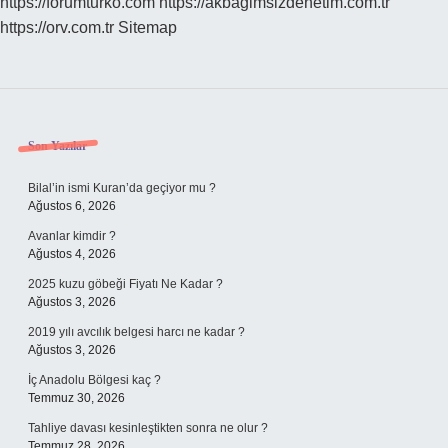
https://forumturko.com
https://akbagimsizdenetim.com.tr
https://orv.com.tr
Sitemap
Sidebar
Son Yazılar
Bilal’in ismi Kuran’da geçiyor mu ?
Ağustos 6, 2026
Avanlar kimdir ?
Ağustos 4, 2026
2025 kuzu göbeği Fiyatı Ne Kadar ?
Ağustos 3, 2026
2019 yılı avcılık belgesi harcı ne kadar ?
Ağustos 3, 2026
İç Anadolu Bölgesi kaç ?
Temmuz 30, 2026
Tahliye davası kesinleştikten sonra ne olur ?
Temmuz 28, 2026