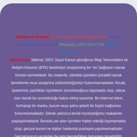
l giriş
Reklam ve İletişim:
E-mail:
backlinkpaneli@gmail.com
Teams:
forumhizmeti@gmail.com
Whatsapp: 0262 606 0 726
Telegram:
@karabul
Yasal Uyarı:
Sitemiz, 5651 Sayılı Kanun gereğince Bilgi Teknolojileri ve
İletişim Kurumu (BTK) tarafından onaylanmış bir Yer Sağlayıcı olarak
hizmet vermektedir. Bu nedenle, sitedeki içerikleri proaktif olarak
denetleme veya araştırma yükümlülüğümüz bulunmamaktadır. Ancak,
üyelerimiz yazdıkları içeriklerin sorumluluğunu taşımakta olup, siteye
üye olarak bu sorumluluğu kabul etmiş sayılırlar. Bu internet sitesi,
herhangi bir marka, kurum veya şahıs şirketi ile hiçbir bağlantısı
bulunmamaktadır. Sitede yalnızca kendi hazırladığımız makaleler
paylaşılmaktadır. Burada yer alan içerikler haber niteliği taşımamakta
olup, gerçek kurum ve kişiler hakkında paylaşım yapılmamaktadır.
Gerçek kurum ve kişiler ile isim benzerlikleri tamamen tesadüfidir.