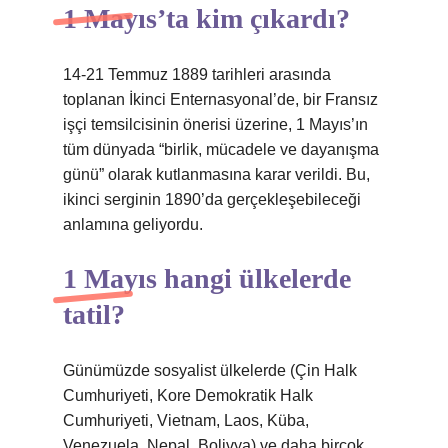
1 Mayıs’ta kim çıkardı?
14-21 Temmuz 1889 tarihleri ​​arasında
toplanan İkinci Enternasyonal’de, bir Fransız
işçi temsilcisinin önerisi üzerine, 1 Mayıs’ın
tüm dünyada “birlik, mücadele ve dayanışma
günü” olarak kutlanmasına karar verildi. Bu,
ikinci serginin 1890’da gerçekleşebileceği
anlamına geliyordu.
1 Mayıs hangi ülkelerde
tatil?
Günümüzde sosyalist ülkelerde (Çin Halk
Cumhuriyeti, Kore Demokratik Halk
Cumhuriyeti, Vietnam, Laos, Küba,
Venezuela, Nepal, Bolivya) ve daha birçok