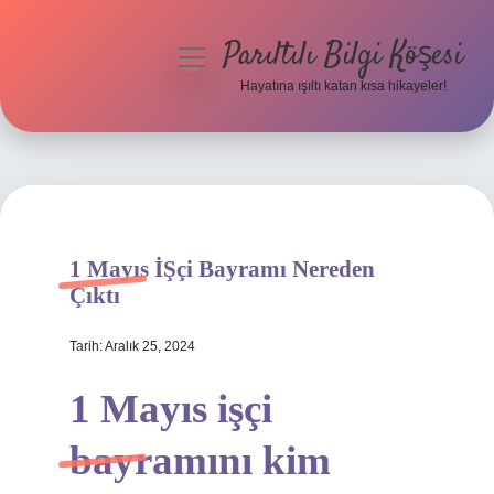
Parıltılı Bilgi Köşesi
menüyü
aç
Hayatına ışıltı katan kısa hikayeler!
Anasayfa
Gizlilik Politikası
Yasal Uyarı
1 Mayıs İŞçi Bayramı Nereden
Hakkımızda
Çıktı
Tarih: Aralık 25, 2024
1 Mayıs işçi
bayramını kim