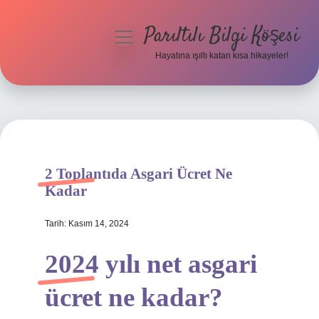
Parıltılı Bilgi Köşesi
menüyü
aç
Hayatına ışıltı katan kısa hikayeler!
Anasayfa
Gizlilik Politikası
Yasal Uyarı
2 Toplantıda Asgari Ücret Ne
Hakkımızda
Kadar
Tarih: Kasım 14, 2024
2024 yılı net asgari
ücret ne kadar?