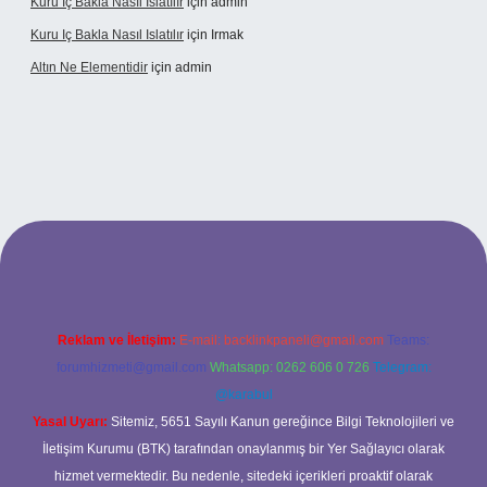
Kuru Iç Bakla Nasıl Islatılır
için
admin
Kuru Iç Bakla Nasıl Islatılır
için
Irmak
Altın Ne Elementidir
için
admin
l giriş
Reklam ve İletişim:
E-mail:
backlinkpaneli@gmail.com
Teams:
forumhizmeti@gmail.com
Whatsapp: 0262 606 0 726
Telegram:
@karabul
Yasal Uyarı:
Sitemiz, 5651 Sayılı Kanun gereğince Bilgi Teknolojileri ve
İletişim Kurumu (BTK) tarafından onaylanmış bir Yer Sağlayıcı olarak
hizmet vermektedir. Bu nedenle, sitedeki içerikleri proaktif olarak