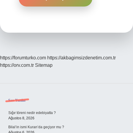
https://forumturko.com
https://akbagimsizdenetim.com.tr
https://orv.com.tr
Sitemap
Sidebar
Son Yazılar
Sığır töreni nedir edebiyatta ?
Ağustos 8, 2026
Bilal’in ismi Kuran’da geçiyor mu ?
Ağustos 6, 2026