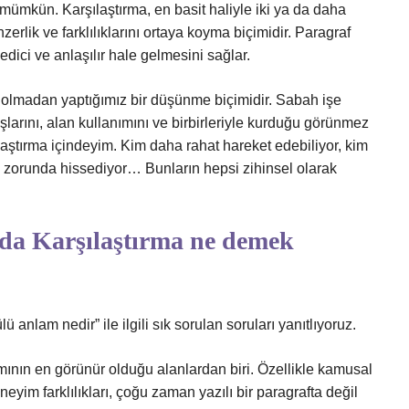
ümkün. Karşılaştırma, en basit haliyle iki ya da daha
erlik ve farklılıklarını ortaya koyma biçimidir. Paragraf
dici ve anlaşılır hale gelmesini sağlar.
da olmadan yaptığımız bir düşünme biçimidir. Sabah işe
larını, alan kullanımını ve birbirleriyle kurduğu görünmez
laştırma içindeyim. Kim daha rahat hareket edebiliyor, kim
k zorunda hissediyor… Bunların hepsi zihinsel olarak
nda Karşılaştırma ne demek
ülü anlam nedir” ile ilgili sık sorulan soruları yanıtlıyoruz.
mının en görünür olduğu alanlardan biri. Özellikle kamusal
yim farklılıkları, çoğu zaman yazılı bir paragrafta değil