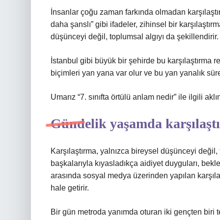
İnsanlar çoğu zaman farkında olmadan karşılaştır
daha şanslı” gibi ifadeler, zihinsel bir karşılaşt
düşünceyi değil, toplumsal algıyı da şekillendirir.
İstanbul gibi büyük bir şehirde bu karşılaştırma 
biçimleri yan yana var olur ve bu yan yanalık sürek
Umarız “7. sınıfta örtülü anlam nedir” ile ilgili akl
Gündelik yaşamda karşılaştı
Karşılaştırma, yalnızca bireysel düşünceyi değil, to
başkalarıyla kıyasladıkça aidiyet duyguları, beklent
arasında sosyal medya üzerinden yapılan karşıl
hale getirir.
Bir gün metroda yanımda oturan iki gençten biri te