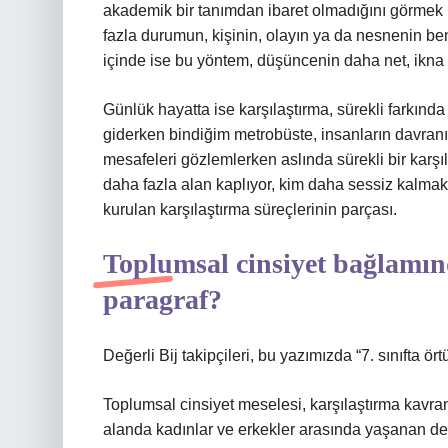
akademik bir tanımdan ibaret olmadığını görmek m
fazla durumun, kişinin, olayın ya da nesnenin benz
içinde ise bu yöntem, düşüncenin daha net, ikna e
Günlük hayatta ise karşılaştırma, sürekli farkın
giderken bindiğim metrobüste, insanların davranış
mesafeleri gözlemlerken aslında sürekli bir karşı
daha fazla alan kaplıyor, kim daha sessiz kalma
kurulan karşılaştırma süreçlerinin parçası.
Toplumsal cinsiyet bağlamı
paragraf?
Değerli Bij takipçileri, bu yazımızda “7. sınıfta ört
Toplumsal cinsiyet meselesi, karşılaştırma kavra
alanda kadınlar ve erkekler arasında yaşanan dene