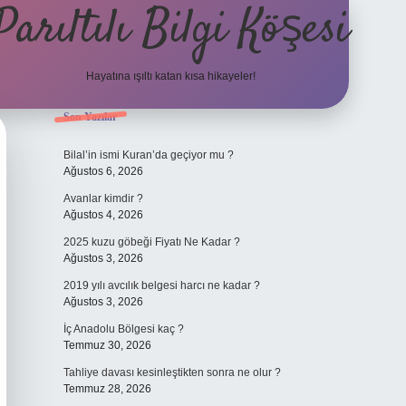
Parıltılı Bilgi Köşesi
Hayatına ışıltı katan kısa hikayeler!
Sidebar
Son Yazılar
betexper güncel
Bilal’in ismi Kuran’da geçiyor mu ?
Ağustos 6, 2026
Avanlar kimdir ?
Ağustos 4, 2026
2025 kuzu göbeği Fiyatı Ne Kadar ?
Ağustos 3, 2026
2019 yılı avcılık belgesi harcı ne kadar ?
Ağustos 3, 2026
İç Anadolu Bölgesi kaç ?
Temmuz 30, 2026
Tahliye davası kesinleştikten sonra ne olur ?
Temmuz 28, 2026