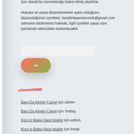
üye olarak bu sorumluluğu kabul etmiş sayılırlar.
Hukuka ve yasal düzenlemelere aykırı olduğunu
düşündüğünüz içerikleri,
backlinkpanelicomtr@gmail.com
adresine bildirmeniz halinde, ilgili içerikler yasal süre
içerisinde sitemizden kaldırılacaktır.
Arama
Son yorumlar
Baro Da Kimler Çalışır
için
admin
Baro Da Kimler Çalışır
için
Yoldaş
Kuru Iç Bakla Nasıl Islatılır
için
admin
Kuru Iç Bakla Nasıl Islatılır
için
Irmak