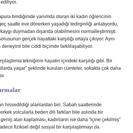
ediliyor.
apura bindiğimde yanımda oturan iki kadın öğrencinin
eç saatte eve dönerken yaşadığı tedirginliği anlatıyordu,
r kaygı duymadan dışarıda olabilmesini normalleştirmişti.
orusunun gerçek hayattaki karşılığı ortaya çıkıyor: Aynı
n deneyimi bile ciddi biçimde farklılaşabiliyor.
ılaştırma tekniğinin hayatın içindeki karşılığı gibi. Bir
ullarda yaşar” şeklinde kurulan cümleler, sokakta çok daha
or.
ırmalar
un hissedildiği alanlardan biri. Sabah saatlerinde
rkek yolcularla beden dili farkları bile aslında bir
 geniş alan kaplaması, kadınların ise daha “içine çekilmiş”
adece fiziksel değil sosyal bir karşılaştırmayı da