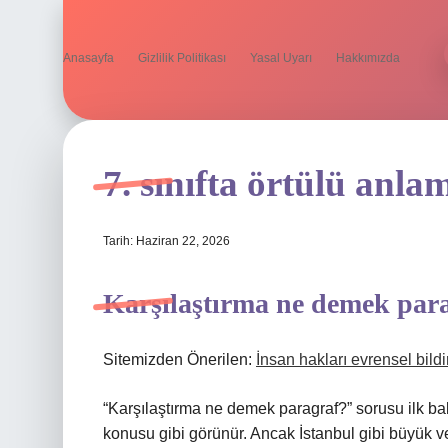
Anasayfa
Gizlilik Politikası
Yasal Uyarı
Hakkımızda
7. sınıfta örtülü anla
Tarih: Haziran 22, 2026
Karşılaştırma ne demek pa
Sitemizden Önerilen:
İnsan hakları evrensel bild
“Karşılaştırma ne demek paragraf?” sorusu ilk bakı
konusu gibi görünür. Ancak İstanbul gibi büyük v