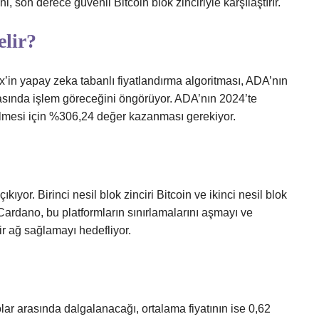
i, son derece güvenli Bitcoin blok zinciriyle karşılaştırır.
lir?
in yapay zeka tabanlı fiyatlandırma algoritması, ADA’nın
rasında işlem göreceğini öngörüyor. ADA’nın 2024’te
ilmesi için %306,24 değer kazanması gerekiyor.
kıyor. Birinci nesil blok zinciri Bitcoin ve ikinci nesil blok
Cardano, bu platformların sınırlamalarını aşmayı ve
r ağ sağlamayı hedefliyor.
lar arasında dalgalanacağı, ortalama fiyatının ise 0,62