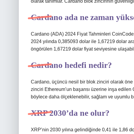
olarak tanımlar. Cardano blok zincirinin güvenliğin
Cardano ada ne zaman yükse
Cardano (ADA) 2024 Fiyat Tahminleri CoinCodex’
2024 yılında 0,385093 dolar ile 1,67219 dolar a
öngörülen 1,67219 dolar fiyat seviyesine ulaşab
Cardano hedefi nedir?
Cardano, üçüncü nesil bir blok zinciri olarak öne çı
zinciri Ethereum’un başarısı üzerine inşa edilen 
böylece daha ölçeklenebilir, sağlam ve uyumlu bi
XRP 2030’da ne olur?
XRP’nin 2030 yılına gelindiğinde 0,41 ile 1,86 do