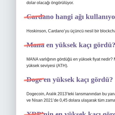
dolar olacağı öngörülüyor.
Cardano hangi ağı kullanıy
Hoskinson, Cardano’yu üçüncü nesil bir blockchai
Mana en yüksek kaçı gördü
MANA varlığının gördüğü en yüksek fiyat nedir?
yüksek seviyesi (ATH).
Doge en yüksek kaçı gördü?
Dogecoin, Aralık 2013’teki lansmanından bu yana 
ve Nisan 2021’de 0,45 dolara ulaşarak tüm zaman
XRP’nin en yüksek kaçı gör