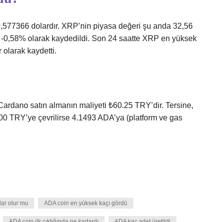
 0,577366 dolardır. XRP’nin piyasa değeri şu anda 32,56
mi -0,58% olarak kaydedildi. Son 24 saatte XRP en yüksek
 olarak kaydetti.
Cardano satın almanın maliyeti ₺60.25 TRY’dir. Tersine,
.00 TRY’ye çevrilirse 4.1493 ADA’ya (platform ve gas
lar olur mu
ADA coin en yüksek kaçı gördü
ADA coin ilk çıktığında ne kadardı
ADA kaç adet üretildi