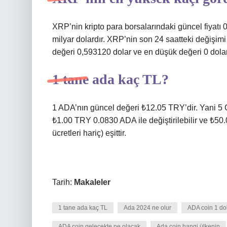
XRP’nin kripto para borsalarındaki güncel fiyatı
milyar dolardır. XRP’nin son 24 saatteki değişi
değeri 0,593120 dolar ve en düşük değeri 0 dolar
1 tane ada kaç TL?
1 ADA’nın güncel değeri ₺12.05 TRY’dir. Yani 5 
₺1.00 TRY 0.0830 ADA ile değiştirilebilir ve ₺50
ücretleri hariç) eşittir.
Tarih:
Makaleler
1 tane ada kaç TL
Ada 2024 ne olur
ADA coin 1 do
ADA coin gelecekte ne olacak
Ada coin hangi ülkenin