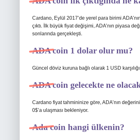
ADA coin ilk çıktığında ne 
Cardano, Eylül 2017’de yerel para birimi ADA’nı
çıktı. İlk büyük fiyat değişimi, ADA’nın piyasa değ
sonlarında gerçekleşti.
ADA coin 1 dolar olur mu?
Güncel döviz kuruna bağlı olarak 1 USD karşılığı
ADA coin gelecekte ne olaca
Cardano fiyat tahmininize göre, ADA’nın değeri
0$’a ulaşması bekleniyor.
Ada coin hangi ülkenin?