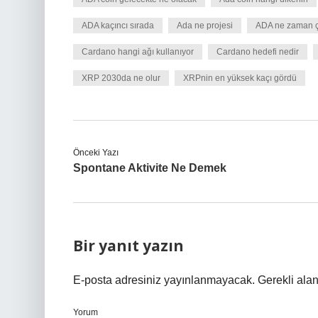
ADA kaçıncı sırada
Ada ne projesi
ADA ne zaman çı
Cardano hangi ağı kullanıyor
Cardano hedefi nedir
XRP 2030da ne olur
XRPnin en yüksek kaçı gördü
Önceki Yazı
Spontane Aktivite Ne Demek
Bir yanıt yazın
E-posta adresiniz yayınlanmayacak.
Gerekli ala
Yorum