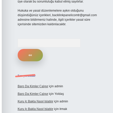
üye olarak bu sorumluluğu kabul etmiş sayılırlar.
Hukuka ve yasal düzenlemelere aykırı olduğunu
düşündüğünüz içerikleri,
backlinkpanelicomtr@gmail.com
adresine bildirmeniz halinde, ilgili içerikler yasal süre
içerisinde sitemizden kaldırılacaktır.
Arama
Son yorumlar
Baro Da Kimler Çalışır
için
admin
Baro Da Kimler Çalışır
için
Yoldaş
Kuru Iç Bakla Nasıl Islatılır
için
admin
Kuru Iç Bakla Nasıl Islatılır
için
Irmak