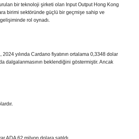
ulan bir teknoloji şirketi olan Input Output Hong Kong
para birimi sektöründe güçlü bir geçmişe sahip ve
elişiminde rol oynadı.
 2024 yılında Cardano fiyatının ortalama 0,3348 dolar
da dalgalanmasının beklendiğini göstermiştir. Ancak
ardır.
yar ADA 62 milyon dolara satıldı.