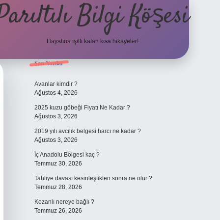
Parıltılı Bilgi Köşesi
Hayatına ışıltı katan kısa hikayeler!
Sidebar
Son Yazılar
betexper günce
Avanlar kimdir ?
Ağustos 4, 2026
2025 kuzu göbeği Fiyatı Ne Kadar ?
Ağustos 3, 2026
2019 yılı avcılık belgesi harcı ne kadar ?
Ağustos 3, 2026
İç Anadolu Bölgesi kaç ?
Temmuz 30, 2026
Tahliye davası kesinleştikten sonra ne olur ?
Temmuz 28, 2026
Kozanlı nereye bağlı ?
Temmuz 26, 2026