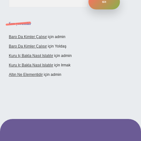
Son yorumlar
Baro Da Kimler Çalışır
için
admin
Baro Da Kimler Çalışır
için
Yoldaş
Kuru Iç Bakla Nasıl Islatılır
için
admin
Kuru Iç Bakla Nasıl Islatılır
için
Irmak
Altın Ne Elementidir
için
admin
er güncel giriş