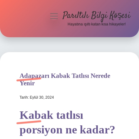
Parıltılı Bilgi Köşesi
menüyü
aç
Hayatına ışıltı katan kısa hikayeler!
Anasayfa
Gizlilik Politikası
Yasal Uyarı
Adapazarı Kabak Tatlısı Nerede
Hakkımızda
Yenir
Tarih: Eylül 30, 2024
Kabak tatlısı
porsiyon ne kadar?