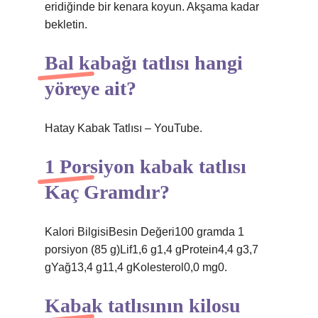
eridiğinde bir kenara koyun. Akşama kadar
bekletin.
Bal kabağı tatlısı hangi
yöreye ait?
Hatay Kabak Tatlısı – YouTube.
1 Porsiyon kabak tatlısı
Kaç Gramdır?
Kalori BilgisiBesin Değeri100 gramda 1
porsiyon (85 g)Lif1,6 g1,4 gProtein4,4 g3,7
gYağ13,4 g11,4 gKolesterol0,0 mg0.
Kabak tatlısının kilosu