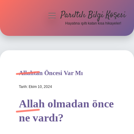
Parıltılı Bilgi Köşesi
menüyü
aç
Hayatına ışıltı katan kısa hikayeler!
Anasayfa
Gizlilik Politikası
Yasal Uyarı
Allahtan Öncesi Var Mı
Hakkımızda
Tarih: Ekim 10, 2024
Allah olmadan önce
ne vardı?