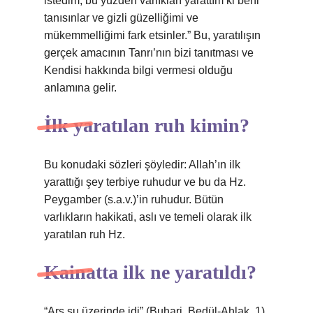
istedim, bu yüzden varlıkları yarattım ki beni
tanısınlar ve gizli güzelliğimi ve
mükemmelliğimi fark etsinler.” Bu, yaratılışın
gerçek amacının Tanrı’nın bizi tanıtması ve
Kendisi hakkında bilgi vermesi olduğu
anlamına gelir.
İlk yaratılan ruh kimin?
Bu konudaki sözleri şöyledir: Allah’ın ilk
yarattığı şey terbiye ruhudur ve bu da Hz.
Peygamber (s.a.v.)’in ruhudur. Bütün
varlıkların hakikati, aslı ve temeli olarak ilk
yaratılan ruh Hz.
Kainatta ilk ne yaratıldı?
“Arş su üzerinde idi” (Buhari, Bedül-Ahlak, 1)