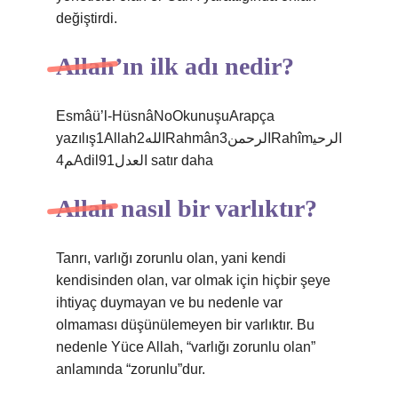
değiştirdi.
Allah’ın ilk adı nedir?
Esmâü’l-HüsnâNoOkunuşuArapça
yazılış1Allahالله2Rahmânالرحمن3Rahîmالرحي
م4Adilالعدل91 satır daha
Allah nasıl bir varlıktır?
Tanrı, varlığı zorunlu olan, yani kendi
kendisinden olan, var olmak için hiçbir şeye
ihtiyaç duymayan ve bu nedenle var
olmaması düşünülemeyen bir varlıktır. Bu
nedenle Yüce Allah, “varlığı zorunlu olan”
anlamında “zorunlu”dur.