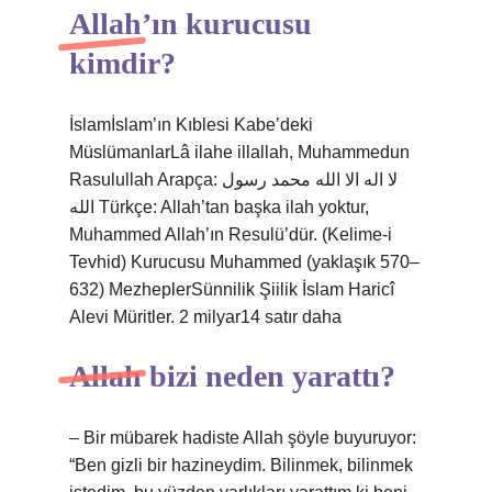
Allah’ın kurucusu
kimdir?
İslamİslam’ın Kıblesi Kabe’deki
MüslümanlarLâ ilahe illallah, Muhammedun
Rasulullah Arapça: لا اله الا الله محمد رسول
الله Türkçe: Allah’tan başka ilah yoktur,
Muhammed Allah’ın Resulü’dür. (Kelime-i
Tevhid) Kurucusu Muhammed (yaklaşık 570–
632) MezheplerSünnilik Şiilik İslam Haricî
Alevi Müritler. 2 milyar14 satır daha
Allah bizi neden yarattı?
– Bir mübarek hadiste Allah şöyle buyuruyor:
“Ben gizli bir hazineydim. Bilinmek, bilinmek