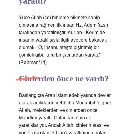
yarattı?
Yüce Allah (cc) binlerce hikmete sahip
olmasına rağmen ilk insan Hz. Adem (a.s.)
tarafından yaratılmıştır. Kur’an-ı Kerim’de
insanın yaratılışıyla ilgili ayetlere bakacak
olursak; “O, insanı, ateşte pişirilmiş bir
çömlek gibi, kuru bir çamurdan yarattı.”
(Rahman/14)
Cinlerden önce ne vardı?
Başlangıçta Arap İslam edebiyatında devler
olarak anılırlardı. Vehb ibn Munabbih’e göre
Allah, meleklerden ve cinlerden önce
Maridleri yarattı. Onlar Tanrı’nın ilk
yaratıklarıydı. Ancak Allah, cinlerin atası ve
yöneticisi olan el-Can’ı yarattığında onları