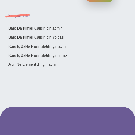
Son yorumlar
Baro Da Kimler Çalışır
için
admin
Baro Da Kimler Çalışır
için
Yoldaş
Kuru Iç Bakla Nasıl Islatılır
için
admin
Kuru Iç Bakla Nasıl Islatılır
için
Irmak
Altın Ne Elementidir
için
admin
exper güncel giriş