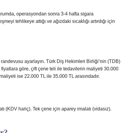
urumda, operasyondan sonra 3-4 hafta sigara
leşmeyi tehlikeye attığı ve ağızdaki sıcaklığı artırdığı için
me randevusu ayarlayın. Türk Diş Hekimleri Birliği’nin (TDB)
 fiyatlara göre, çift çene teli ile tedavilerin maliyeti 30.000
maliyeti ise 22.000 TL ile 35.000 TL arasındadır.
iyatı (KDV hariç). Tek çene için aparey imalatı (vidasız).
ır?