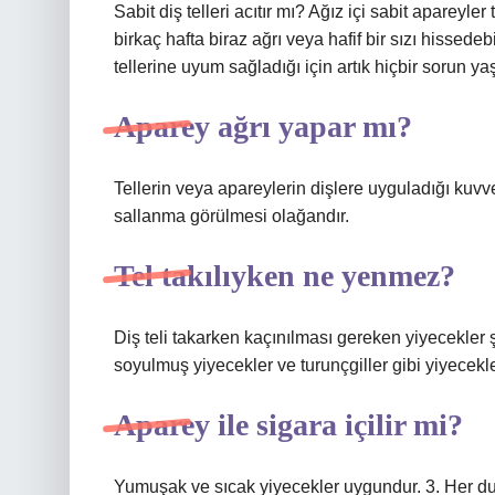
Sabit diş telleri acıtır mı? Ağız içi sabit apareyler
birkaç hafta biraz ağrı veya hafif bir sızı hissede
tellerine uyum sağladığı için artık hiçbir sorun y
Aparey ağrı yapar mı?
Tellerin veya apareylerin dişlere uyguladığı kuvve
sallanma görülmesi olağandır.
Tel takılıyken ne yenmez?
Diş teli takarken kaçınılması gereken yiyecekler ş
soyulmuş yiyecekler ve turunçgiller gibi yiyecekl
Aparey ile sigara içilir mi?
Yumuşak ve sıcak yiyecekler uygundur. 3. Her d