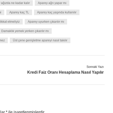
 ağızda ne kadar kalır
Aparey ağrı yapar mı
mi
Aparey kaç TL
Aparey kaç yaşında kullanılır
ikkat etmeliyiz
Aparey uyurken çıkarılır mı
Damaklık yemek yerken çıkarılır mı
nmez
Üst çene genişletme apareyi nasıl takılır
Sonraki Yazı
Kredi Faiz Oranı Hesaplama Nasıl Yapılır
nlar
*
ile işaretlenmişlerdir