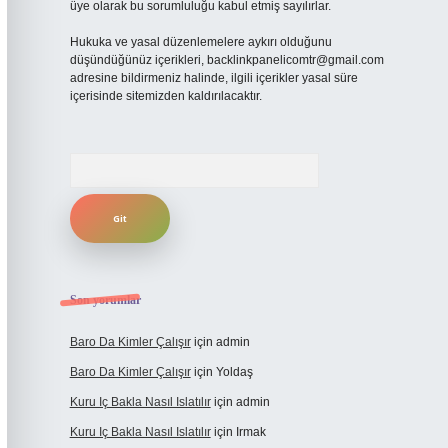
üye olarak bu sorumluluğu kabul etmiş sayılırlar.
Hukuka ve yasal düzenlemelere aykırı olduğunu
düşündüğünüz içerikleri,
backlinkpanelicomtr@gmail.com
adresine bildirmeniz halinde, ilgili içerikler yasal süre
içerisinde sitemizden kaldırılacaktır.
Arama
Son yorumlar
Baro Da Kimler Çalışır
için
admin
Baro Da Kimler Çalışır
için
Yoldaş
Kuru Iç Bakla Nasıl Islatılır
için
admin
Kuru Iç Bakla Nasıl Islatılır
için
Irmak