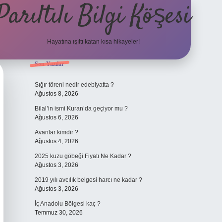
Parıltılı Bilgi Köşesi
Hayatına ışıltı katan kısa hikayeler!
Sidebar
Son Yazılar
betexper güncel 
Sığır töreni nedir edebiyatta ?
Ağustos 8, 2026
Bilal’in ismi Kuran’da geçiyor mu ?
Ağustos 6, 2026
Avanlar kimdir ?
Ağustos 4, 2026
2025 kuzu göbeği Fiyatı Ne Kadar ?
Ağustos 3, 2026
2019 yılı avcılık belgesi harcı ne kadar ?
Ağustos 3, 2026
İç Anadolu Bölgesi kaç ?
Temmuz 30, 2026