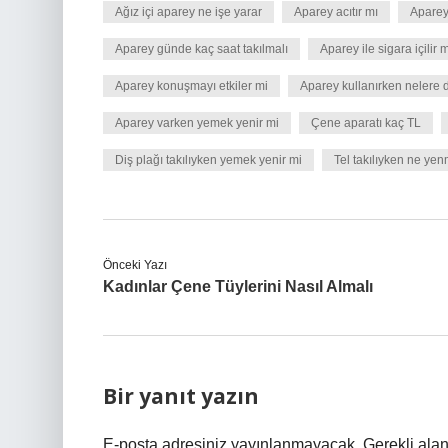
Ağız içi aparey ne işe yarar
Aparey acıtır mı
Aparey
Aparey günde kaç saat takılmalı
Aparey ile sigara içilir 
Aparey konuşmayı etkiler mi
Aparey kullanırken nelere d
Aparey varken yemek yenir mi
Çene aparatı kaç TL
Diş plağı takılıyken yemek yenir mi
Tel takılıyken ne ye
Önceki Yazı
Kadınlar Çene Tüylerini Nasıl Almalı
Bir yanıt yazın
E-posta adresiniz yayınlanmayacak.
Gerekli ala