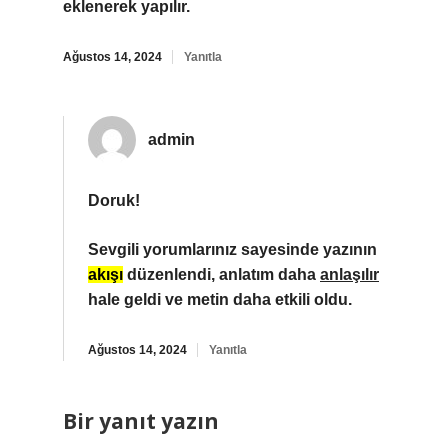
eklenerek yapılır.
Ağustos 14, 2024
Yanıtla
admin
Doruk!
Sevgili yorumlarınız sayesinde yazının
akışı
düzenlendi, anlatım daha
anlaşılır
hale geldi ve metin daha
etkili
oldu.
Ağustos 14, 2024
Yanıtla
Bir yanıt yazın