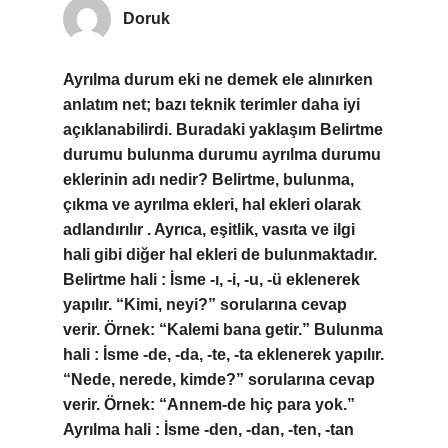
Doruk
Ayrılma durum eki ne demek ele alınırken
anlatım net; bazı teknik terimler daha iyi
açıklanabilirdi. Buradaki yaklaşım Belirtme
durumu bulunma durumu ayrılma durumu
eklerinin adı nedir? Belirtme, bulunma,
çıkma ve ayrılma ekleri, hal ekleri olarak
adlandırılır . Ayrıca, eşitlik, vasıta ve ilgi
hali gibi diğer hal ekleri de bulunmaktadır.
Belirtme hali : İsme -ı, -i, -u, -ü eklenerek
yapılır. “Kimi, neyi?” sorularına cevap
verir. Örnek: “Kalemi bana getir.” Bulunma
hali : İsme -de, -da, -te, -ta eklenerek yapılır.
“Nede, nerede, kimde?” sorularına cevap
verir. Örnek: “Annem-de hiç para yok.”
Ayrılma hali : İsme -den, -dan, -ten, -tan