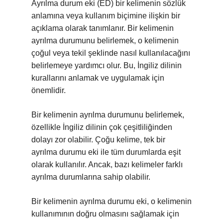
Ayrılma durum eki (ED) bir kelimenin sözlük
anlamına veya kullanım biçimine ilişkin bir
açıklama olarak tanımlanır. Bir kelimenin
ayrılma durumunu belirlemek, o kelimenin
çoğul veya tekil şeklinde nasıl kullanılacağını
belirlemeye yardımcı olur. Bu, İngiliz dilinin
kurallarını anlamak ve uygulamak için
önemlidir.
Bir kelimenin ayrılma durumunu belirlemek,
özellikle İngiliz dilinin çok çeşitliliğinden
dolayı zor olabilir. Çoğu kelime, tek bir
ayrılma durumu eki ile tüm durumlarda eşit
olarak kullanılır. Ancak, bazı kelimeler farklı
ayrılma durumlarına sahip olabilir.
Bir kelimenin ayrılma durumu eki, o kelimenin
kullanımının doğru olmasını sağlamak için