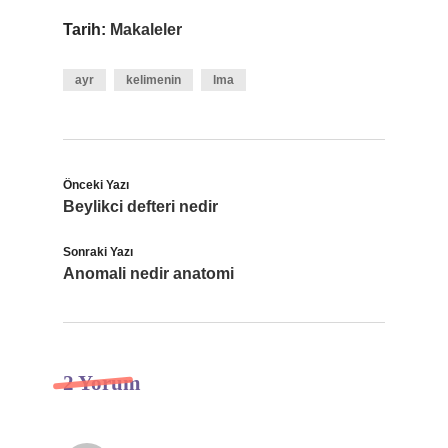
Tarih:
Makaleler
ayr
kelimenin
lma
Önceki Yazı
Beylikci defteri nedir
Sonraki Yazı
Anomali nedir anatomi
2 Yorum