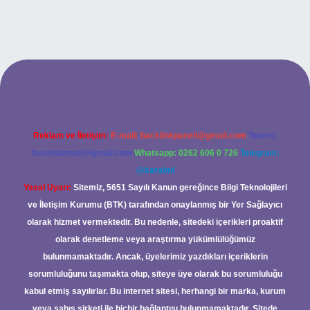
giriş
Reklam ve İletişim:
E-mail:
backlinkpaneli@gmail.com
Teams:
forumhizmeti@gmail.com
Whatsapp: 0262 606 0 726
Telegram:
@karabul
Yasal Uyarı:
Sitemiz, 5651 Sayılı Kanun gereğince Bilgi Teknolojileri
ve İletişim Kurumu (BTK) tarafından onaylanmış bir Yer Sağlayıcı
olarak hizmet vermektedir. Bu nedenle, sitedeki içerikleri proaktif
olarak denetleme veya araştırma yükümlülüğümüz
bulunmamaktadır. Ancak, üyelerimiz yazdıkları içeriklerin
sorumluluğunu taşımakta olup, siteye üye olarak bu sorumluluğu
kabul etmiş sayılırlar. Bu internet sitesi, herhangi bir marka, kurum
veya şahıs şirketi ile hiçbir bağlantısı bulunmamaktadır. Sitede