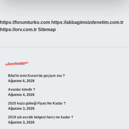
https://forumturko.com
https://akbagimsizdenetim.com.tr
https://orv.com.tr
Sitemap
Sidebar
Son Yazılar
Bilal’in ismi Kuran’da geçiyor mu ?
Ağustos 6, 2026
Avanlar kimdir ?
Ağustos 4, 2026
2025 kuzu göbeği Fiyatı Ne Kadar ?
Ağustos 3, 2026
2019 yılı avcılık belgesi harcı ne kadar ?
Ağustos 3, 2026