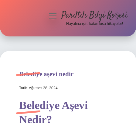
Parıltılı Bilgi Köşesi
menüyü
aç
Hayatına ışıltı katan kısa hikayeler!
Anasayfa
Gizlilik Politikası
Yasal Uyarı
Belediye aşevi nedir
Hakkımızda
Tarih: Ağustos 28, 2024
Belediye Aşevi
Nedir?