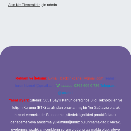
Altın Ne Elementidir
için
admin
per güncel giriş
Reklam ve İletişim:
E-mail:
backlinkpaneli@gmail.com
Teams:
forumhizmeti@gmail.com
Whatsapp: 0262 606 0 726
Telegram:
@karabul
Yasal Uyarı:
Sitemiz, 5651 Sayılı Kanun gereğince Bilgi Teknolojileri ve
İletişim Kurumu (BTK) tarafından onaylanmış bir Yer Sağlayıcı olarak
hizmet vermektedir. Bu nedenle, sitedeki içerikleri proaktif olarak
denetleme veya araştırma yükümlülüğümüz bulunmamaktadır. Ancak,
üyelerimiz yazdıkları içeriklerin sorumluluğunu taşımakta olup, siteye