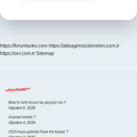
https://forumturko.com
https://akbagimsizdenetim.com.tr
https://orv.com.tr
Sitemap
Sidebar
Son Yazılar
Bilal’in ismi Kuran’da geçiyor mu ?
Ağustos 6, 2026
Avanlar kimdir ?
Ağustos 4, 2026
2025 kuzu göbeği Fiyatı Ne Kadar ?