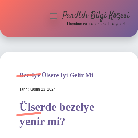
Parıltılı Bilgi Köşesi
menüyü
aç
Hayatına ışıltı katan kısa hikayeler!
Anasayfa
Gizlilik Politikası
Yasal Uyarı
Bezelye Ülsere Iyi Gelir Mi
Hakkımızda
Tarih: Kasım 23, 2024
Ülserde bezelye
yenir mi?