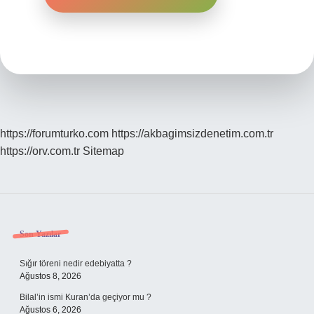
https://forumturko.com
https://akbagimsizdenetim.com.tr
https://orv.com.tr
Sitemap
Sidebar
Son Yazılar
Sığır töreni nedir edebiyatta ?
Ağustos 8, 2026
Bilal’in ismi Kuran’da geçiyor mu ?
Ağustos 6, 2026