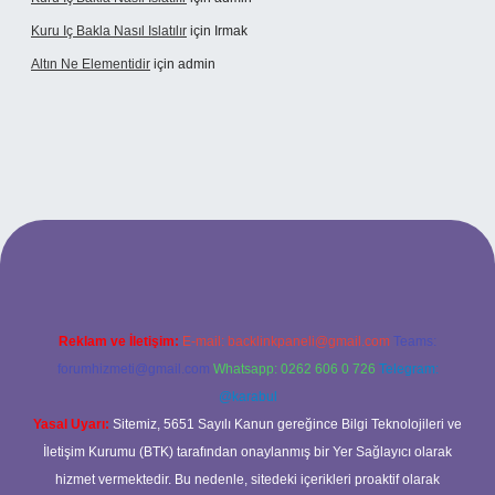
Kuru Iç Bakla Nasıl Islatılır
için
Irmak
Altın Ne Elementidir
için
admin
xper güncel giriş
Reklam ve İletişim:
E-mail:
backlinkpaneli@gmail.com
Teams:
forumhizmeti@gmail.com
Whatsapp: 0262 606 0 726
Telegram:
@karabul
Yasal Uyarı:
Sitemiz, 5651 Sayılı Kanun gereğince Bilgi Teknolojileri ve
İletişim Kurumu (BTK) tarafından onaylanmış bir Yer Sağlayıcı olarak
hizmet vermektedir. Bu nedenle, sitedeki içerikleri proaktif olarak