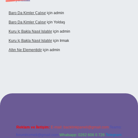
Son yorumlar
Baro Da Kimler Çalışır
için
admin
Baro Da Kimler Çalışır
için
Yoldaş
Kuru Iç Bakla Nasıl Islatılır
için
admin
Kuru Iç Bakla Nasıl Islatılır
için
Irmak
Altın Ne Elementidir
için
admin
exper güncel giriş
Reklam ve İletişim:
E-mail:
backlinkpaneli@gmail.com
Teams:
forumhizmeti@gmail.com
Whatsapp: 0262 606 0 726
Telegram: