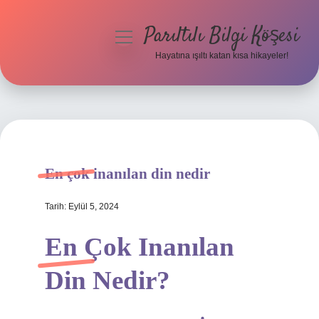
Parıltılı Bilgi Köşesi
menüyü
aç
Hayatına ışıltı katan kısa hikayeler!
Anasayfa
Gizlilik Politikası
Yasal Uyarı
En çok inanılan din nedir
Hakkımızda
Tarih: Eylül 5, 2024
En Çok Inanılan
Din Nedir?