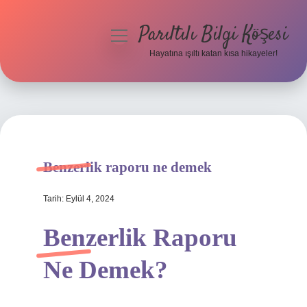
Parıltılı Bilgi Köşesi
menüyü
aç
Hayatına ışıltı katan kısa hikayeler!
Anasayfa
Gizlilik Politikası
Yasal Uyarı
Benzerlik raporu ne demek
Hakkımızda
Tarih: Eylül 4, 2024
Benzerlik Raporu
Ne Demek?