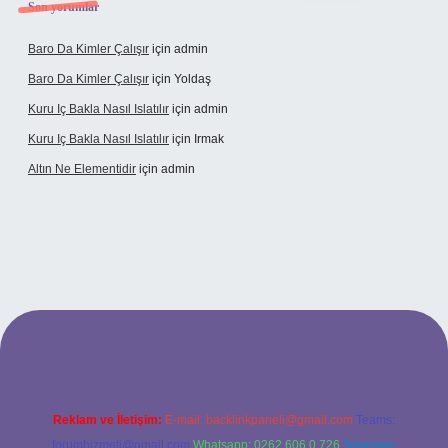
Son yorumlar
Baro Da Kimler Çalışır
için
admin
Baro Da Kimler Çalışır
için
Yoldaş
Kuru Iç Bakla Nasıl Islatılır
için
admin
Kuru Iç Bakla Nasıl Islatılır
için
Irmak
Altın Ne Elementidir
için
admin
er güncel giriş
Reklam ve İletişim:
E-mail:
backlinkpaneli@gmail.com
Teams:
forumhizmeti@gmail.com
Whatsapp: 0262 606 0 726
Telegram: