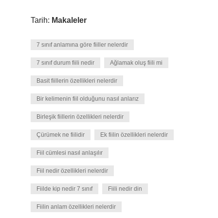
Tarih:
Makaleler
7 sınıf anlamına göre fiiller nelerdir
7 sınıf durum fiili nedir
Ağlamak oluş fiili mi
Basit fiillerin özellikleri nelerdir
Bir kelimenin fiil olduğunu nasıl anlarız
Birleşik fiillerin özellikleri nelerdir
Çürümek ne fiilidir
Ek fiilin özellikleri nelerdir
Fiil cümlesi nasıl anlaşılır
Fiil nedir özellikleri nelerdir
Fiilde kip nedir 7 sınıf
Fiili nedir din
Fiilin anlam özellikleri nelerdir