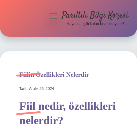
Parıltılı Bilgi Köşesi
menüyü
aç
Hayatına ışıltı katan kısa hikayeler!
Anasayfa
Gizlilik Politikası
Yasal Uyarı
Fiilin Özellikleri Nelerdir
Hakkımızda
Tarih: Aralık 26, 2024
Fiil nedir, özellikleri
nelerdir?