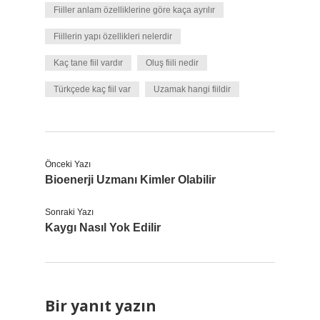
Fiiller anlam özelliklerine göre kaça ayrılır
Fiillerin yapı özellikleri nelerdir
Kaç tane fiil vardır
Oluş fiili nedir
Türkçede kaç fiil var
Uzamak hangi fiildir
Önceki Yazı
Bioenerji Uzmanı Kimler Olabilir
Sonraki Yazı
Kaygı Nasıl Yok Edilir
Bir yanıt yazın