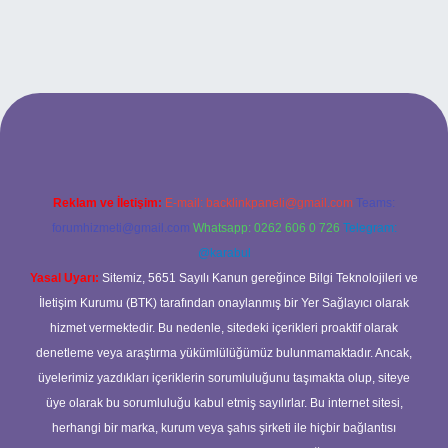
l giriş
Reklam ve İletişim:
E-mail:
backlinkpaneli@gmail.com
Teams:
forumhizmeti@gmail.com
Whatsapp: 0262 606 0 726
Telegram:
@karabul
Yasal Uyarı:
Sitemiz, 5651 Sayılı Kanun gereğince Bilgi Teknolojileri ve
İletişim Kurumu (BTK) tarafından onaylanmış bir Yer Sağlayıcı olarak
hizmet vermektedir. Bu nedenle, sitedeki içerikleri proaktif olarak
denetleme veya araştırma yükümlülüğümüz bulunmamaktadır. Ancak,
üyelerimiz yazdıkları içeriklerin sorumluluğunu taşımakta olup, siteye
üye olarak bu sorumluluğu kabul etmiş sayılırlar. Bu internet sitesi,
herhangi bir marka, kurum veya şahıs şirketi ile hiçbir bağlantısı