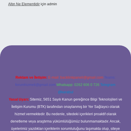
Altın Ne Elementidir
için
admin
riş
Reklam ve İletişim:
E-mail:
backlinkpaneli@gmail.com
Teams:
forumhizmeti@gmail.com
Whatsapp: 0262 606 0 726
Telegram:
@karabul
Yasal Uyarı:
Sitemiz, 5651 Sayılı Kanun gereğince Bilgi Teknolojileri ve
İletişim Kurumu (BTK) tarafından onaylanmış bir Yer Sağlayıcı olarak
hizmet vermektedir. Bu nedenle, sitedeki içerikleri proaktif olarak
denetleme veya araştırma yükümlülüğümüz bulunmamaktadır. Ancak,
üyelerimiz yazdıkları içeriklerin sorumluluğunu taşımakta olup, siteye