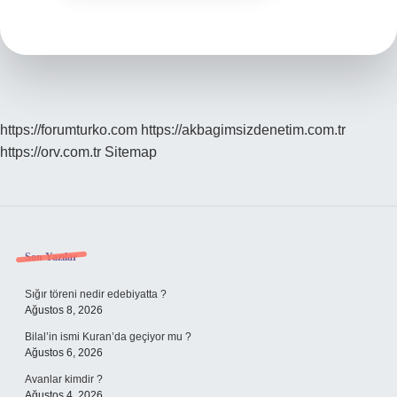
https://forumturko.com
https://akbagimsizdenetim.com.tr
https://orv.com.tr
Sitemap
Sidebar
Son Yazılar
Sığır töreni nedir edebiyatta ?
Ağustos 8, 2026
Bilal’in ismi Kuran’da geçiyor mu ?
Ağustos 6, 2026
Avanlar kimdir ?
Ağustos 4, 2026