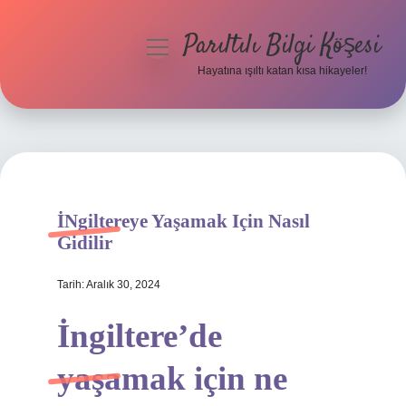
Parıltılı Bilgi Köşesi
menüyü
aç
Hayatına ışıltı katan kısa hikayeler!
Anasayfa
Gizlilik Politikası
Yasal Uyarı
İNgiltereye Yaşamak Için Nasıl
Hakkımızda
Gidilir
Tarih: Aralık 30, 2024
İngiltere’de
yaşamak için ne