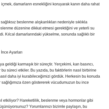
su içmek, damarların esnekliğini koruyarak kanın daha rahat
 sağlıksız beslenme alışkanlıkları nedeniyle sıklıkla
eslenme düzenine dikkat etmesi gerektiğini ve yeterli su
di. Kılcal damarlarındaki yükselme, sonunda sağlıklı bir
nce Ayarları
ya geldiği karmaşık bir süreçtir. Yerçekimi, kan basıncı,
u süreci etkiler. Bu yazıda, bu faktörlerin nasıl birbirine
asıl daha iyi kurabileceğimizi gördük. Herkesin bu konuda
amar sağlığımıza özen göstererek vücudumuzun bu ince
sıl etkiliyor? Hareketlilik, beslenme veya hormonlar gibi
düşünüyorsunuz? Yorumlarınızı bizimle paylaşın, bu