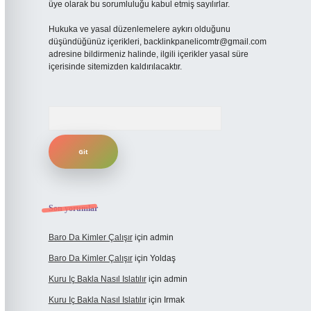
üye olarak bu sorumluluğu kabul etmiş sayılırlar.
Hukuka ve yasal düzenlemelere aykırı olduğunu
düşündüğünüz içerikleri,
backlinkpanelicomtr@gmail.com
adresine bildirmeniz halinde, ilgili içerikler yasal süre
içerisinde sitemizden kaldırılacaktır.
Arama
Son yorumlar
Baro Da Kimler Çalışır
için
admin
Baro Da Kimler Çalışır
için
Yoldaş
Kuru Iç Bakla Nasıl Islatılır
için
admin
Kuru Iç Bakla Nasıl Islatılır
için
Irmak