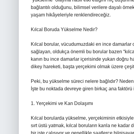
bağlantılı olduğunu, bilimsel verilere dayalı örn
yaşam hikâyeleriyle renklendireceğiz.
Kılcal Boruda Yükselme Nedir?
Kılcal borular, vücudumuzdaki en ince damarlar o
sağlayan, oldukça önemli bu borular bazen “kılcal
kanın bu ince damarlar içerisinde yukarı doğru ha
dikey hareketi, başta yerçekimi olmak üzere çeşitl
Peki, bu yükselme süreci nelere bağlıdır? Neden
İşte bu noktada devreye giren birkaç ana faktörü
1. Yerçekimi ve Kan Dolaşımı
Kılcal borularda yükselme, yerçekiminin etkisiyle
sırt üstü yatmak, kılcal boruların kanla ne kadar 
bir işte çalışıyor ve genellikle saatlerce bilgisa