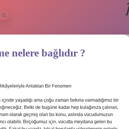
e nelere bağlıdır ?
ikâyeleriyle Anlatılan Bir Fenomen
n içinde yaşadığı ama çoğu zaman farkına varmadığımız bir
ğineceğiz. Belki de bugüne kadar hep kulağınıza çalınan,
r kavram olarak geçmiş olan bu konu, aslında vücudumuzun
mcı olabilir. Birçoğumuz için, vücutta meydana gelen bu
edik. Fakat bu yazıda, kılcal borularda yükselmenin nelerle