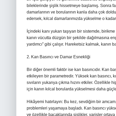
bileklerinde şişlik hissetmeye başlamış. Sonra fa
damarlarının ve borularının kanla daha çok dold
edersek, kılcal damarlarımızda yükselme o kadar
İçindeki kanı yukarı taşıyan bir sistemde, birikm
kanın vücutta düzgün bir şekilde dağılmasına engel 
yardımcı” gibi çalışır. Hareketsiz kalmak, kanın b
2. Kan Basıncı ve Damar Esnekliği
Bir diğer önemli faktör ise kan basıncıdır. Kan bas
etkileyen bir parametredir. Yüksek kan basıncı, k
sıvıların yukarıya çıkma hızını etkiler. Özellikle
için kanın kılcal borularda yükselmesi daha güçle
Hikâyemi hatırlayın: Bu kez, sevdiğim bir amcam,
problemleri yaşamaya başladı. Kan basıncı yükse
ve özellikle bacaklarında şişlikler, varisler ortay