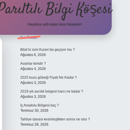
Parıltılı Bilgi Köşesi
Hayatına ışıltı katan kısa hikayeler!
Sidebar
Son Yazılar
betexper günce
Bilal’in ismi Kuran’da geçiyor mu ?
Ağustos 6, 2026
Avanlar kimdir ?
Ağustos 4, 2026
2025 kuzu göbeği Fiyatı Ne Kadar ?
Ağustos 3, 2026
2019 yılı avcılık belgesi harcı ne kadar ?
Ağustos 3, 2026
İç Anadolu Bölgesi kaç ?
Temmuz 30, 2026
Tahliye davası kesinleştikten sonra ne olur ?
Temmuz 28, 2026