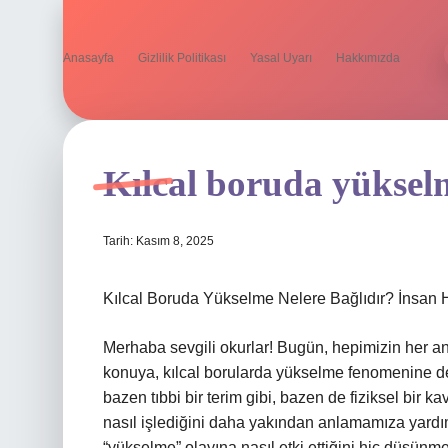
Anasayfa
Gizlilik Politikası
Yasal Uyarı
Hakkımızda
Kılcal boruda yükselm
Tarih: Kasım 8, 2025
Kılcal Boruda Yükselme Nelere Bağlıdır? İnsan H
Merhaba sevgili okurlar! Bugün, hepimizin her a
konuya, kılcal borularda yükselme fenomenine de
bazen tıbbi bir terim gibi, bazen de fiziksel bi
nasıl işlediğini daha yakından anlamamıza yardı
“yükselme” olayına nasıl etki ettiğini hiç düşünm