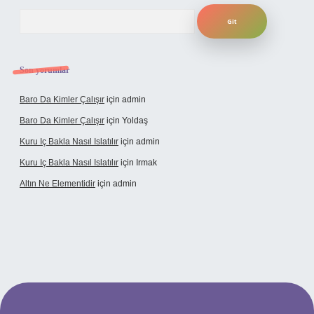
Arama
Son yorumlar
Baro Da Kimler Çalışır
için
admin
Baro Da Kimler Çalışır
için
Yoldaş
Kuru Iç Bakla Nasıl Islatılır
için
admin
Kuru Iç Bakla Nasıl Islatılır
için
Irmak
Altın Ne Elementidir
için
admin
el giriş