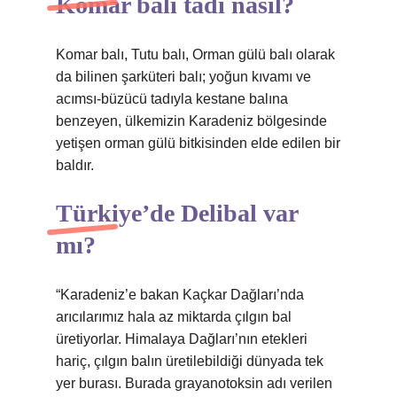
Komar balı tadı nasıl?
Komar balı, Tutu balı, Orman gülü balı olarak
da bilinen şarküteri balı; yoğun kıvamı ve
acımsı-büzücü tadıyla kestane balına
benzeyen, ülkemizin Karadeniz bölgesinde
yetişen orman gülü bitkisinden elde edilen bir
baldır.
Türkiye’de Delibal var
mı?
“Karadeniz’e bakan Kaçkar Dağları’nda
arıcılarımız hala az miktarda çılgın bal
üretiyorlar. Himalaya Dağları’nın etekleri
hariç, çılgın balın üretilebildiği dünyada tek
yer burası. Burada grayanotoksin adı verilen