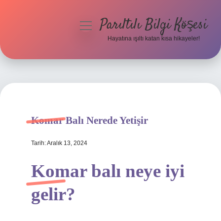
Parıltılı Bilgi Köşesi
menüyü
aç
Hayatına ışıltı katan kısa hikayeler!
Anasayfa
Gizlilik Politikası
Yasal Uyarı
Komar Balı Nerede Yetişir
Hakkımızda
Tarih: Aralık 13, 2024
Komar balı neye iyi
gelir?