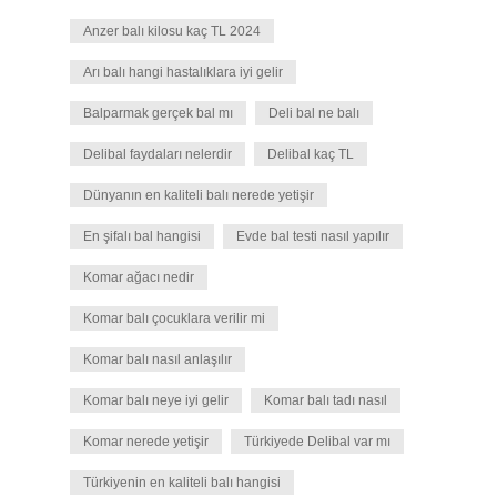
Anzer balı kilosu kaç TL 2024
Arı balı hangi hastalıklara iyi gelir
Balparmak gerçek bal mı
Deli bal ne balı
Delibal faydaları nelerdir
Delibal kaç TL
Dünyanın en kaliteli balı nerede yetişir
En şifalı bal hangisi
Evde bal testi nasıl yapılır
Komar ağacı nedir
Komar balı çocuklara verilir mi
Komar balı nasıl anlaşılır
Komar balı neye iyi gelir
Komar balı tadı nasıl
Komar nerede yetişir
Türkiyede Delibal var mı
Türkiyenin en kaliteli balı hangisi