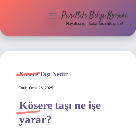
Parıltılı Bilgi Köşesi
menüyü
aç
Hayatına ışıltı katan kısa hikayeler!
Anasayfa
Gizlilik Politikası
Yasal Uyarı
Kösere Taşı Nedir
Hakkımızda
Tarih: Ocak 26, 2025
Kösere taşı ne işe
yarar?