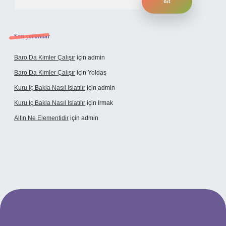
Son yorumlar
Baro Da Kimler Çalışır
için
admin
Baro Da Kimler Çalışır
için
Yoldaş
Kuru Iç Bakla Nasıl Islatılır
için
admin
Kuru Iç Bakla Nasıl Islatılır
için
Irmak
Altın Ne Elementidir
için
admin
iş