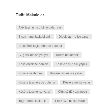
Tarih:
Makaleler
Akik taşının ne gibi faydaları var
Bıçak hangi taşla bilenir
Dibek taşı ne işe yarar
En değerli taşlar nerede bulunur
Güç taşı ne işe yarıyor
Kebre ne demek
Köse erkek ne demek
Kösele deri nasıl yapılır
Kösere ne demek
Kösere taşı ne işe yarar
Kösere taşı nerede bulunur
Köstere ne işe yarar
Kösüre taşı ne işe yarar
Ölümsüzlük taşı nedir
Taşı nerede kullanılır
Yıldız tozu ne işe yarar