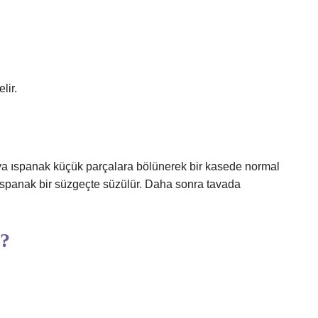
lir.
a ıspanak küçük parçalara bölünerek bir kasede normal
 ıspanak bir süzgeçte süzülür. Daha sonra tavada
a?