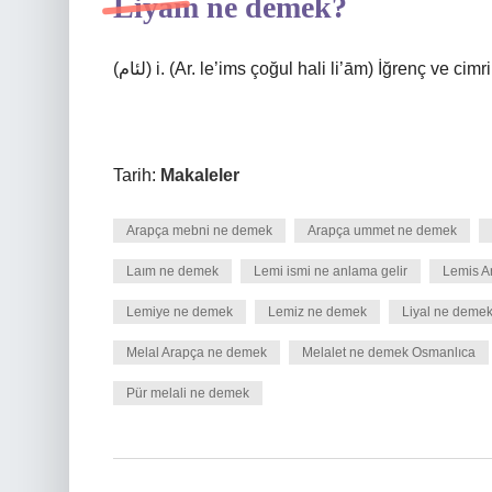
Liyam ne demek?
(ﻟﺌﺎﻡ) i. (Ar. le’іms çoğul hali li’ām) İğrenç ve ci
Tarih:
Makaleler
Arapça mebni ne demek
Arapça ummet ne demek
Laım ne demek
Lemi ismi ne anlama gelir
Lemis A
Lemiye ne demek
Lemiz ne demek
Liyal ne deme
Melal Arapça ne demek
Melalet ne demek Osmanlıca
Pür melali ne demek