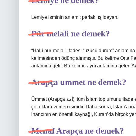
Lemiye ne demek?
Lemiye isminin anlamı: parlak, ışıldayan.
Pür melali ne demek?
“Hal-i pür-melal” ifadesi “üzücü durum” anlamına gelir. Fa
kelimesinden ödünç alınmıştır. Bu kelime Orta Fa
anlamına gelir. Bu kelime aynı anlamına gelen Ave
Arapça ummet ne demek?
Ümmet (Arapça أمة), tüm İslam toplumunu ifade eden bir kavramdır. Ümmet, tek bir anneden doğan
çocuklara verilen isimdir. Daha sonra, İslam’a i
inancının en önemli kaynağı, Kuran’da birçok yerde
Menaf Arapça ne demek?