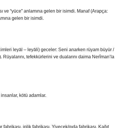
nlamına gelen bir isimdi.
). Rüyalarını, tefekkürlerini ve dualarını daima Nerîman’la
mri insanlar, kötü adamlar.
r fabrikası, iplik fabrikası. Yiyecek/gıda fabrikası. Kağıt