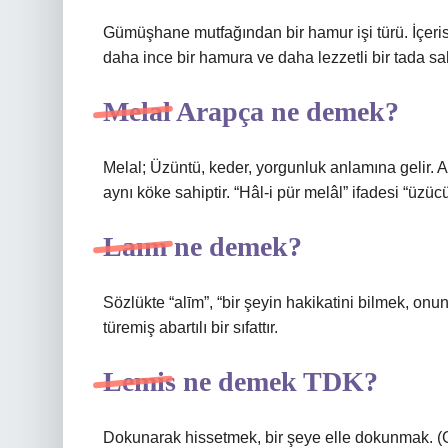
Gümüşhane mutfağından bir hamur işi türü. İçeri
daha ince bir hamura ve daha lezzetli bir tada s
Melal Arapça ne demek?
Melal; Üzüntü, keder, yorgunluk anlamına gelir. 
aynı köke sahiptir. “Hâl-i pür melâl” ifadesi “üzü
Laım ne demek?
Sözlükte “alīm”, “bir şeyin hakikatini bilmek, o
türemiş abartılı bir sıfattır.
Lemis ne demek TDK?
Dokunarak hissetmek, bir şeye elle dokunmak. (G