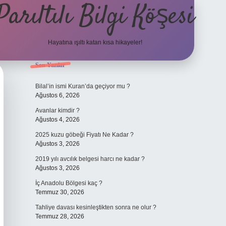
Parıltılı Bilgi Köşesi
Hayatına ışıltı katan kısa hikayeler!
Sidebar
Son Yazılar
betexper gün
Bilal’in ismi Kuran’da geçiyor mu ?
Ağustos 6, 2026
Avanlar kimdir ?
Ağustos 4, 2026
2025 kuzu göbeği Fiyatı Ne Kadar ?
Ağustos 3, 2026
2019 yılı avcılık belgesi harcı ne kadar ?
Ağustos 3, 2026
İç Anadolu Bölgesi kaç ?
Temmuz 30, 2026
Tahliye davası kesinleştikten sonra ne olur ?
Temmuz 28, 2026