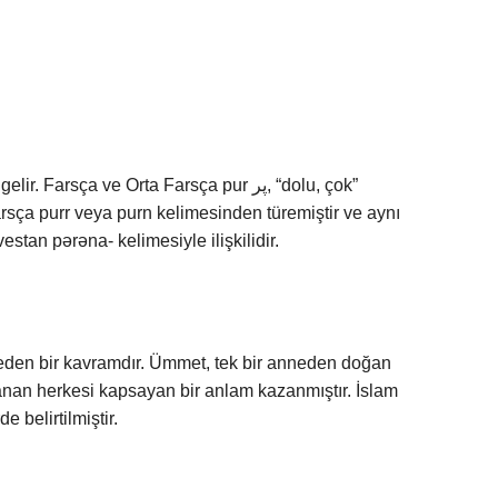
rsça ve Orta Farsça pur پر, “dolu, çok”
rsça purr veya purn kelimesinden türemiştir ve aynı
stan pərəna- kelimesiyle ilişkilidir.
nanan herkesi kapsayan bir anlam kazanmıştır. İslam
 belirtilmiştir.