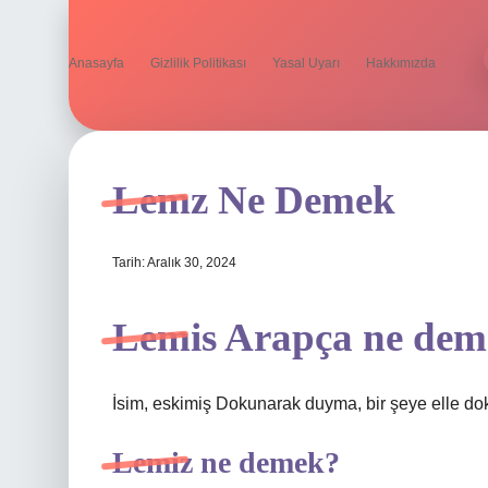
Anasayfa
Gizlilik Politikası
Yasal Uyarı
Hakkımızda
Lemz Ne Demek
Tarih: Aralık 30, 2024
Lemis Arapça ne de
İsim, eskimiş Dokunarak duyma, bir şeye elle d
Lemiz ne demek?