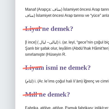
Manaf (Arapça: مناف‎) İslamiyet öncesi Arap tanrısı ve “yüce” anlamına gelen bir isimdi. Manaf (Arapça:
مناف‎) İslamiyet öncesi Arap tanrısı ve “yüce” a
Liyal ne demek?
[l ince] ( ﻟﻴﺎﻟﻰ– ﻟﻴﺎﻝ) i. (ar. leyl, “gece”nin çoğul biçimleri leyāl – leyālі) geceler: Seni anarken rüyam büyür /
Şanlı bir şafak olur, leyâlim (Abdü’lhak Hâmit’ten
sınırlamıştır (Hüseyin R.
Liyam ismi ne demek?
(ﻟﺌﺎﻡ) i. (Ar. le’іms çoğul hali li’ām) İğrenç ve ci
Mıll ne demek?
Fabrika, atölye, atölye. Pamuk fabrikası: iplik/çırçı