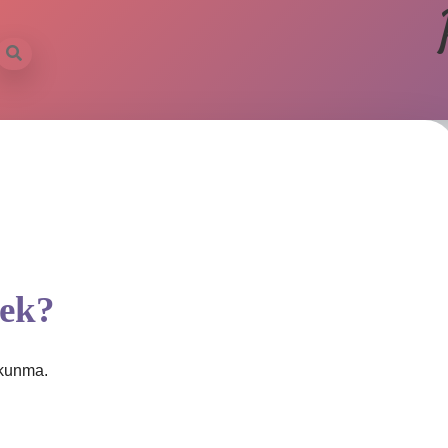
mek?
okunma.