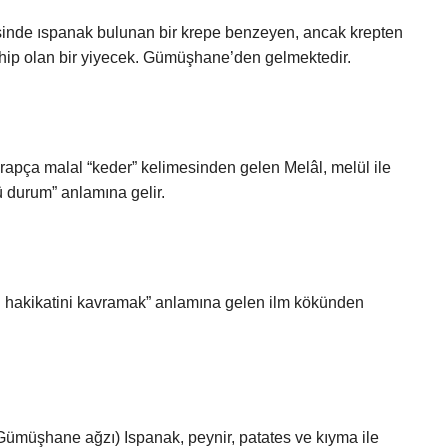
sinde ıspanak bulunan bir krepe benzeyen, ancak krepten
ahip olan bir yiyecek. Gümüşhane’den gelmektedir.
Arapça malal “keder” kelimesinden gelen Melâl, melül ile
cü durum” anlamına gelir.
nun hakikatini kavramak” anlamına gelen ilm kökünden
ümüşhane ağzı) Ispanak, peynir, patates ve kıyma ile