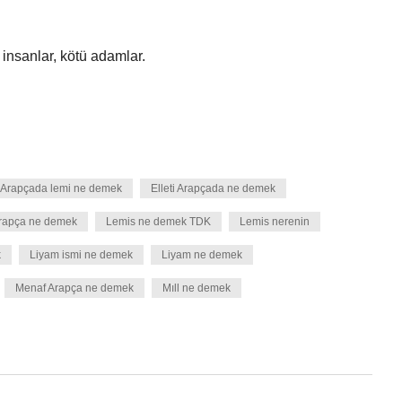
mri insanlar, kötü adamlar.
Arapçada lemi ne demek
Elleti Arapçada ne demek
rapça ne demek
Lemis ne demek TDK
Lemis nerenin
k
Liyam ismi ne demek
Liyam ne demek
Menaf Arapça ne demek
Mıll ne demek