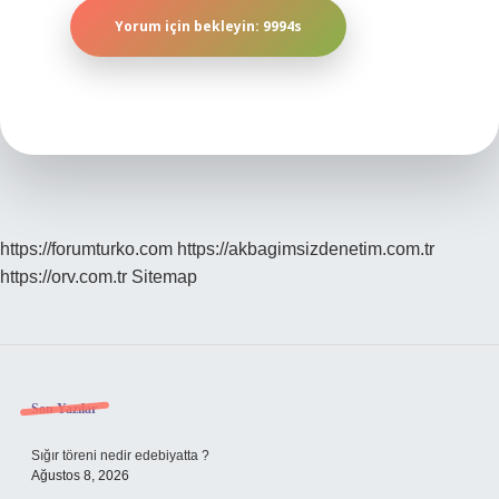
https://forumturko.com
https://akbagimsizdenetim.com.tr
https://orv.com.tr
Sitemap
Sidebar
Son Yazılar
Sığır töreni nedir edebiyatta ?
Ağustos 8, 2026