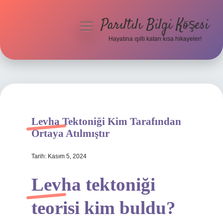
Parıltılı Bilgi Köşesi
menüyü
aç
Hayatına ışıltı katan kısa hikayeler!
Anasayfa
Gizlilik Politikası
Yasal Uyarı
Levha Tektoniği Kim Tarafından
Hakkımızda
Ortaya Atılmıştır
Tarih: Kasım 5, 2024
Levha tektoniği
teorisi kim buldu?