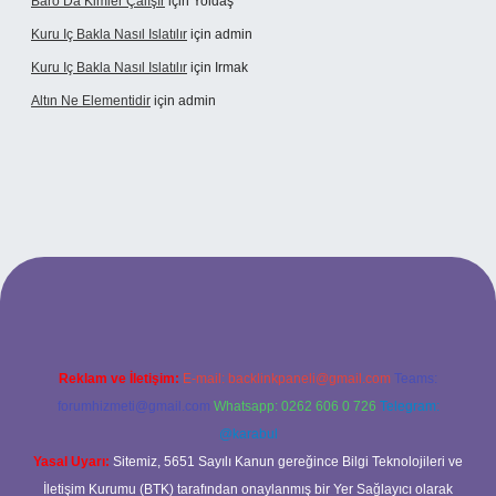
Baro Da Kimler Çalışır
için
Yoldaş
Kuru Iç Bakla Nasıl Islatılır
için
admin
Kuru Iç Bakla Nasıl Islatılır
için
Irmak
Altın Ne Elementidir
için
admin
iriş
Reklam ve İletişim:
E-mail:
backlinkpaneli@gmail.com
Teams:
forumhizmeti@gmail.com
Whatsapp: 0262 606 0 726
Telegram:
@karabul
Yasal Uyarı:
Sitemiz, 5651 Sayılı Kanun gereğince Bilgi Teknolojileri ve
İletişim Kurumu (BTK) tarafından onaylanmış bir Yer Sağlayıcı olarak