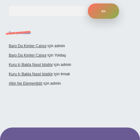
Arama
Son yorumlar
Baro Da Kimler Çalışır
için
admin
Baro Da Kimler Çalışır
için
Yoldaş
Kuru Iç Bakla Nasıl Islatılır
için
admin
Kuru Iç Bakla Nasıl Islatılır
için
Irmak
Altın Ne Elementidir
için
admin
etexper güncel giriş