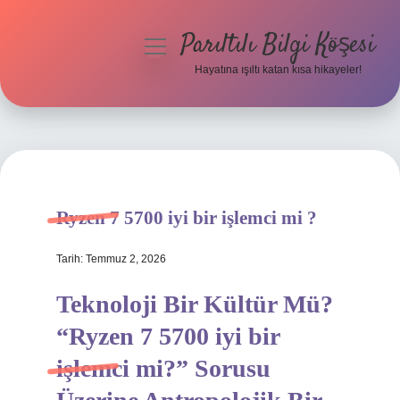
Parıltılı Bilgi Köşesi
menüyü
aç
Hayatına ışıltı katan kısa hikayeler!
Anasayfa
Gizlilik Politikası
Yasal Uyarı
Ryzen 7 5700 iyi bir işlemci mi ?
Hakkımızda
Tarih: Temmuz 2, 2026
Teknoloji Bir Kültür Mü?
“Ryzen 7 5700 iyi bir
işlemci mi?” Sorusu