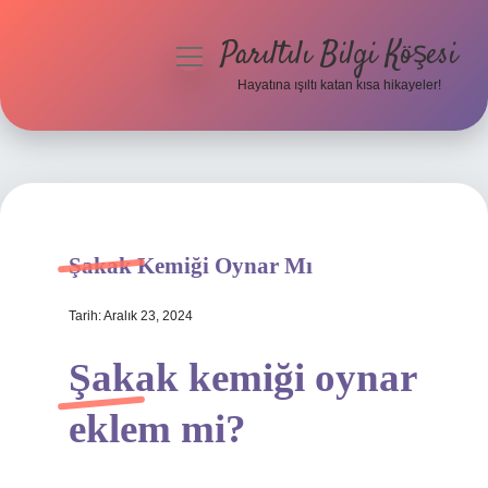
Parıltılı Bilgi Köşesi
menüyü
aç
Hayatına ışıltı katan kısa hikayeler!
Anasayfa
Gizlilik Politikası
Yasal Uyarı
Şakak Kemiği Oynar Mı
Hakkımızda
Tarih: Aralık 23, 2024
Şakak kemiği oynar
eklem mi?