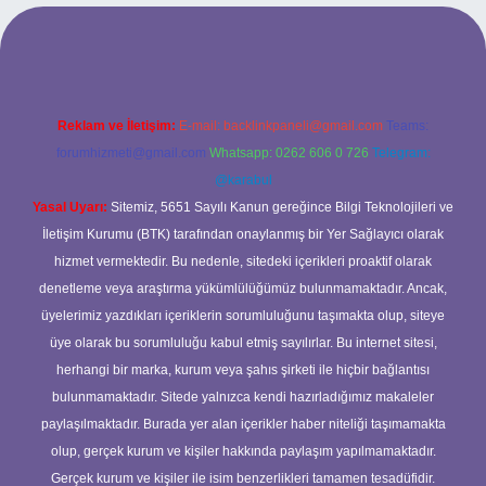
cel giriş
Reklam ve İletişim:
E-mail:
backlinkpaneli@gmail.com
Teams:
forumhizmeti@gmail.com
Whatsapp: 0262 606 0 726
Telegram:
@karabul
Yasal Uyarı:
Sitemiz, 5651 Sayılı Kanun gereğince Bilgi Teknolojileri ve
İletişim Kurumu (BTK) tarafından onaylanmış bir Yer Sağlayıcı olarak
hizmet vermektedir. Bu nedenle, sitedeki içerikleri proaktif olarak
denetleme veya araştırma yükümlülüğümüz bulunmamaktadır. Ancak,
üyelerimiz yazdıkları içeriklerin sorumluluğunu taşımakta olup, siteye
üye olarak bu sorumluluğu kabul etmiş sayılırlar. Bu internet sitesi,
herhangi bir marka, kurum veya şahıs şirketi ile hiçbir bağlantısı
bulunmamaktadır. Sitede yalnızca kendi hazırladığımız makaleler
paylaşılmaktadır. Burada yer alan içerikler haber niteliği taşımamakta
olup, gerçek kurum ve kişiler hakkında paylaşım yapılmamaktadır.
Gerçek kurum ve kişiler ile isim benzerlikleri tamamen tesadüfidir.