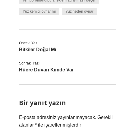
Temporomandibular eklem ağrısı nasıl geçer
Yüz kemiği oynar mı
Yüz neden oynar
Önceki Yazı
Bitkiler Doğal Mı
Sonraki Yazı
Hücre Duvarı Kimde Var
Bir yanıt yazın
E-posta adresiniz yayınlanmayacak.
Gerekli
alanlar
*
ile işaretlenmişlerdir