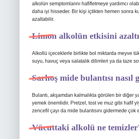
alkolün semptomlarını hafifletmeye yardımcı olabi
daha iyi hisseder. Bir kişi içtikten hemen sonra k
azaltabilir.
Limon alkolün etkisini azalt
Alkollü içeceklerle birlikte bol miktarda meyve t
suyu, havuç veya salatalık dilimleri ya da taze so
Sarhoş mide bulantısı nasıl 
Bulantı, akşamdan kalmalıkta görülen bir diğer y
yemek önemlidir. Pretzel, tost ve muz gibi hafif yi
zencefil çayı da mide bulantısını gidermede çok et
Vücuttaki alkolü ne temizler