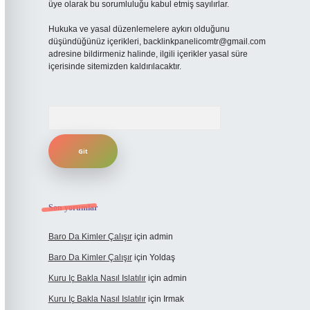
üye olarak bu sorumluluğu kabul etmiş sayılırlar.
Hukuka ve yasal düzenlemelere aykırı olduğunu
düşündüğünüz içerikleri,
backlinkpanelicomtr@gmail.com
adresine bildirmeniz halinde, ilgili içerikler yasal süre
içerisinde sitemizden kaldırılacaktır.
Arama
Son yorumlar
Baro Da Kimler Çalışır
için
admin
Baro Da Kimler Çalışır
için
Yoldaş
Kuru Iç Bakla Nasıl Islatılır
için
admin
Kuru Iç Bakla Nasıl Islatılır
için
Irmak