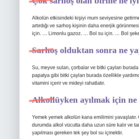
Çok sarhoş olan birine ne iyi
Alkolün etkisindeki kişiyi mum seviyesine getirme
artırdığı ve sarhoş kişinin daha enerjik görünmes
için. … Limonlu gazoz. … Bol su için. … Bol şeke
Sarhoş olduktan sonra ne ya
Su, meyve suları, çorbalar ve bitki çayları burada
papatya gibi bitki çayları burada özellikle yardım
vitamini içerir ve mideyi rahatlatır.
Alkollüyken ayılmak için ne
Yemek yemek alkolün kana emilimini yavaşlatır. Öz
durumda alkol vücutta daha uzun süre kalır ve tam
yapılması gereken tek şey bol su içmektir.