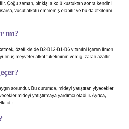
lir. Çoğu zaman, bir kişi alkolü kustuktan sonra kendini
usarsa, vücut alkolü emmemiş olabilir ve bu da etkilerini
ır mı?
üketmek, özellikle de B2-B12-B1-B6 vitamini içeren limon
yulmuş meyveler alkol tüketiminin verdiği zararı azaltır.
geçer?
aygın sorundur. Bu durumda, mideyi yatıştıran yiyecekler
yecekler mideyi yatıştırmaya yardımcı olabilir. Ayrıca,
kilidir.
?