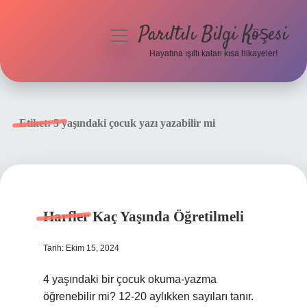
Parıltılı Bilgi Köşesi
menüyü
aç
Hayatına ışıltı katan kısa hikayeler!
Anasayfa
Gizlilik Politikası
Etiket:
5 yaşındaki çocuk yazı yazabilir mi
Yasal Uyarı
Hakkımızda
Harfler Kaç Yaşında Öğretilmeli
Tarih: Ekim 15, 2024
4 yaşındaki bir çocuk okuma-yazma
öğrenebilir mi? 12-20 aylıkken sayıları tanır.