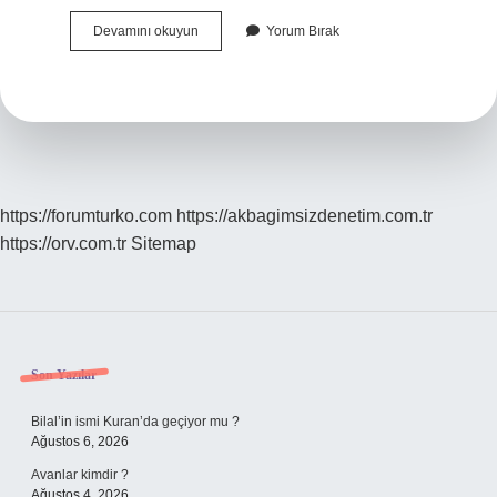
Harfler
Devamını okuyun
Yorum Bırak
Kaç
Yaşında
Öğretilmeli
https://forumturko.com
https://akbagimsizdenetim.com.tr
https://orv.com.tr
Sitemap
Sidebar
Son Yazılar
Bilal’in ismi Kuran’da geçiyor mu ?
Ağustos 6, 2026
Avanlar kimdir ?
Ağustos 4, 2026