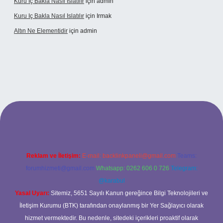
Kuru Iç Bakla Nasıl Islatılır
için
admin
Kuru Iç Bakla Nasıl Islatılır
için
Irmak
Altın Ne Elementidir
için
admin
Reklam ve İletişim:
E-mail:
backlinkpaneli@gmail.com
Teams:
forumhizmeti@gmail.com
Whatsapp: 0262 606 0 726
Telegram:
@karabul
Yasal Uyarı:
Sitemiz, 5651 Sayılı Kanun gereğince Bilgi Teknolojileri ve
İletişim Kurumu (BTK) tarafından onaylanmış bir Yer Sağlayıcı olarak
hizmet vermektedir. Bu nedenle, sitedeki içerikleri proaktif olarak