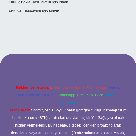
Kuru Iç Bakla Nasıl Islatılır
için
Irmak
Altın Ne Elementidir
için
admin
ş
Reklam ve İletişim:
E-mail:
backlinkpaneli@gmail.com
Teams:
forumhizmeti@gmail.com
Whatsapp: 0262 606 0 726
Telegram:
@karabul
Yasal Uyarı:
Sitemiz, 5651 Sayılı Kanun gereğince Bilgi Teknolojileri ve
İletişim Kurumu (BTK) tarafından onaylanmış bir Yer Sağlayıcı olarak
hizmet vermektedir. Bu nedenle, sitedeki içerikleri proaktif olarak
denetleme veya araştırma yükümlülüğümüz bulunmamaktadır. Ancak,