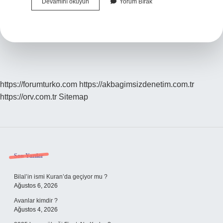
Termiye
Devamını okuyun
Yorum Bırak
Hangi
Yöreye
Aittir
https://forumturko.com
https://akbagimsizdenetim.com.tr
https://orv.com.tr
Sitemap
Sidebar
Son Yazılar
Bilal’in ismi Kuran’da geçiyor mu ?
Ağustos 6, 2026
Avanlar kimdir ?
Ağustos 4, 2026