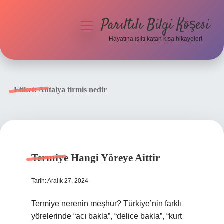
Parıltılı Bilgi Köşesi
menüyü
aç
Hayatına ışıltı katan kısa hikayeler!
Anasayfa
Gizlilik Politikası
Etiket:
Antalya tirmis nedir
Yasal Uyarı
Hakkımızda
Termiye Hangi Yöreye Aittir
Tarih: Aralık 27, 2024
Termiye nerenin meşhur? Türkiye’nin farklı
yörelerinde “acı bakla”, “delice bakla”, “kurt