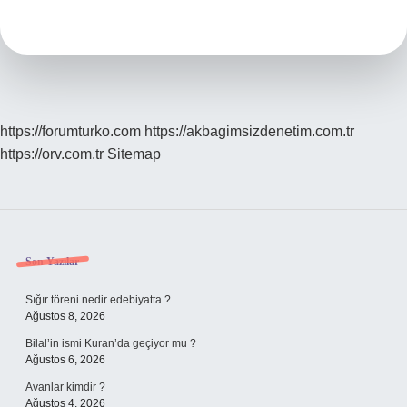
Yazılır
https://forumturko.com
https://akbagimsizdenetim.com.tr
https://orv.com.tr
Sitemap
Sidebar
Son Yazılar
Sığır töreni nedir edebiyatta ?
Ağustos 8, 2026
Bilal’in ismi Kuran’da geçiyor mu ?
Ağustos 6, 2026
Avanlar kimdir ?
Ağustos 4, 2026