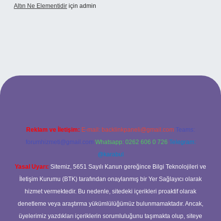
Altın Ne Elementidir
için
admin
etexper güncel giriş
Reklam ve İletişim:
E-mail:
backlinkpaneli@gmail.com
Teams:
forumhizmeti@gmail.com
Whatsapp: 0262 606 0 726
Telegram:
@karabul
Yasal Uyarı:
Sitemiz, 5651 Sayılı Kanun gereğince Bilgi Teknolojileri ve
İletişim Kurumu (BTK) tarafından onaylanmış bir Yer Sağlayıcı olarak
hizmet vermektedir. Bu nedenle, sitedeki içerikleri proaktif olarak
denetleme veya araştırma yükümlülüğümüz bulunmamaktadır. Ancak,
üyelerimiz yazdıkları içeriklerin sorumluluğunu taşımakta olup, siteye