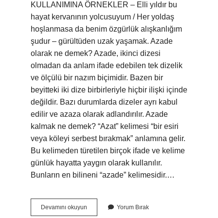
KULLANIMINA ÖRNEKLER – Elli yıldır bu
hayat kervanının yolcusuyum / Her yoldaş
hoşlanmasa da benim özgürlük alışkanlığım
şudur – gürültüden uzak yaşamak. Azade
olarak ne demek? Azade, ikinci dizesi
olmadan da anlam ifade edebilen tek dizelik
ve ölçülü bir nazım biçimidir. Bazen bir
beyitteki iki dize birbirleriyle hiçbir ilişki içinde
değildir. Bazı durumlarda dizeler ayrı kabul
edilir ve azaza olarak adlandırılır. Azade
kalmak ne demek? “Azat” kelimesi “bir esiri
veya köleyi serbest bırakmak” anlamına gelir.
Bu kelimeden türetilen birçok ifade ve kelime
günlük hayatta yaygın olarak kullanılır.
Bunların en bilineni “azade” kelimesidir.…
Azade
Devamını okuyun
Yorum Bırak
Nasil