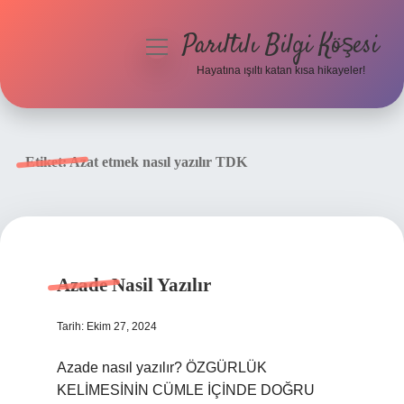
Parıltılı Bilgi Köşesi
menüyü
aç
Hayatına ışıltı katan kısa hikayeler!
Anasayfa
Gizlilik Politikası
Etiket:
Azat etmek nasıl yazılır TDK
Yasal Uyarı
Hakkımızda
Azade Nasil Yazılır
Tarih: Ekim 27, 2024
Azade nasıl yazılır? ÖZGÜRLÜK
KELİMESİNİN CÜMLE İÇİNDE DOĞRU