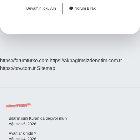
Küçük
Devamını okuyun
Yorum Bırak
Depremler
Fay
Hattını
Rahatlatır
Mı
https://forumturko.com
https://akbagimsizdenetim.com.tr
https://orv.com.tr
Sitemap
Sidebar
Son Yazılar
Bilal’in ismi Kuran’da geçiyor mu ?
Ağustos 6, 2026
Avanlar kimdir ?
Ağustos 4, 2026