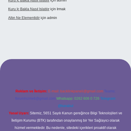
Kuru Iç Bakla Nasıl Islatılır
için
admin
Kuru Iç Bakla Nasıl Islatılır
için
Irmak
Altın Ne Elementidir
için
admin
etexper güncel giriş
Reklam ve İletişim:
E-mail:
backlinkpaneli@gmail.com
Teams:
forumhizmeti@gmail.com
Whatsapp: 0262 606 0 726
Telegram:
@karabul
Yasal Uyarı:
Sitemiz, 5651 Sayılı Kanun gereğince Bilgi Teknolojileri ve
İletişim Kurumu (BTK) tarafından onaylanmış bir Yer Sağlayıcı olarak
hizmet vermektedir. Bu nedenle, sitedeki içerikleri proaktif olarak