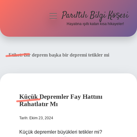
Parıltılı Bilgi Köşesi
menüyü
aç
Hayatına ışıltı katan kısa hikayeler!
Anasayfa
Gizlilik Politikası
Etiket:
Bir deprem başka bir depremi tetikler mi
Yasal Uyarı
Hakkımızda
Küçük Depremler Fay Hattını
Rahatlatır Mı
Tarih: Ekim 23, 2024
Küçük depremler büyükleri tetikler mi?