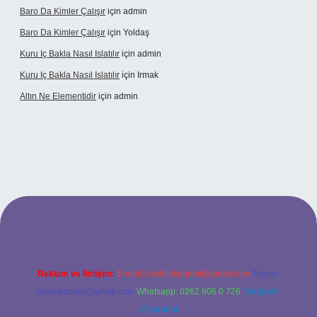
Baro Da Kimler Çalışır
için
admin
Baro Da Kimler Çalışır
için
Yoldaş
Kuru Iç Bakla Nasıl Islatılır
için
admin
Kuru Iç Bakla Nasıl Islatılır
için
Irmak
Altın Ne Elementidir
için
admin
texper güncel giriş
Reklam ve İletişim:
E-mail:
backlinkpaneli@gmail.com
Teams:
forumhizmeti@gmail.com
Whatsapp: 0262 606 0 726
Telegram:
@karabul