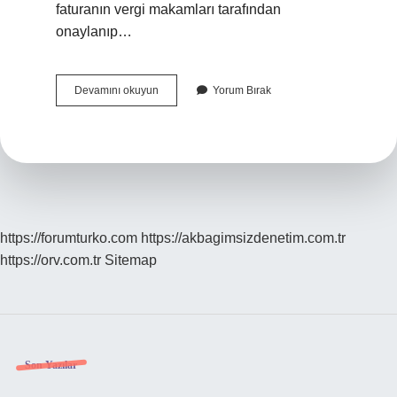
faturanın vergi makamları tarafından
onaylanıp…
E-
Devamını okuyun
Yorum Bırak
Arşiv
Mi
E-
Fatura
Mı
Nasıl
Anlaşılır
https://forumturko.com
https://akbagimsizdenetim.com.tr
https://orv.com.tr
Sitemap
Sidebar
Son Yazılar