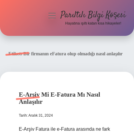
Parıltılı Bilgi Köşesi
menüyü
aç
Hayatına ışıltı katan kısa hikayeler!
Anasayfa
Gizlilik Politikası
Etiket:
Bir firmanın eFatura olup olmadığı nasıl anlaşılır
Yasal Uyarı
Hakkımızda
E-Arşiv Mi E-Fatura Mı Nasıl
Anlaşılır
Tarih: Aralık 31, 2024
E-Arşiv Fatura ile e-Fatura arasında ne fark