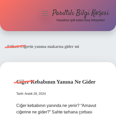
Parıltılı Bilgi Köşesi
menüyü
aç
Hayatına ışıltı katan kısa hikayeler!
Anasayfa
Gizlilik Politikası
Etiket:
Ciğerin yanına makarna gider mi
Yasal Uyarı
Hakkımızda
Ciğer Kebabının Yanına Ne Gider
Tarih: Aralık 28, 2024
Ciğer kebabının yanında ne yenir? “Arnavut
ciğerine ne gider?” Sahte tarhana çorbası