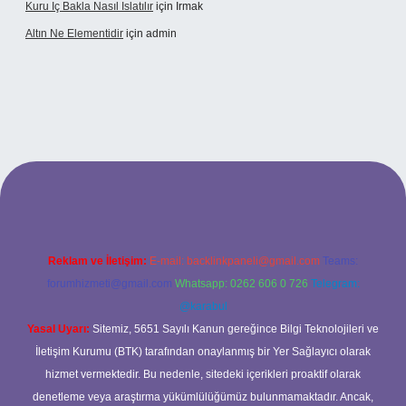
Kuru Iç Bakla Nasıl Islatılır
için
Irmak
Altın Ne Elementidir
için
admin
betexper güncel giriş
Reklam ve İletişim:
E-mail:
backlinkpaneli@gmail.com
Teams:
forumhizmeti@gmail.com
Whatsapp: 0262 606 0 726
Telegram:
@karabul
Yasal Uyarı:
Sitemiz, 5651 Sayılı Kanun gereğince Bilgi Teknolojileri ve
İletişim Kurumu (BTK) tarafından onaylanmış bir Yer Sağlayıcı olarak
hizmet vermektedir. Bu nedenle, sitedeki içerikleri proaktif olarak
denetleme veya araştırma yükümlülüğümüz bulunmamaktadır. Ancak,