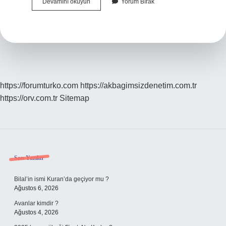
Ciğer
Devamını okuyun
Yorum Bırak
Kebabının
Yanına
Ne
Gider
https://forumturko.com
https://akbagimsizdenetim.com.tr
https://orv.com.tr
Sitemap
Sidebar
Son Yazılar
Bilal’in ismi Kuran’da geçiyor mu ?
Ağustos 6, 2026
Avanlar kimdir ?
Ağustos 4, 2026