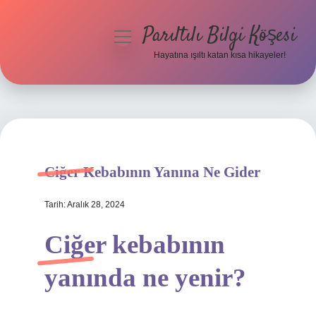
Parıltılı Bilgi Köşesi
menüyü
aç
Hayatına ışıltı katan kısa hikayeler!
Anasayfa
Gizlilik Politikası
Yasal Uyarı
Ciğer Kebabının Yanına Ne Gider
Hakkımızda
Tarih: Aralık 28, 2024
Ciğer kebabının
yanında ne yenir?