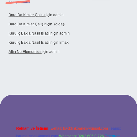
Son yorumlar
Baro Da Kimler Çalışır
için
admin
Baro Da Kimler Çalışır
için
Yoldaş
Kuru Iç Bakla Nasıl Islatılır
için
admin
Kuru Iç Bakla Nasıl Islatılır
için
Irmak
Altın Ne Elementidir
için
admin
l giriş
Reklam ve İletişim:
E-mail:
backlinkpaneli@gmail.com
Teams:
forumhizmeti@gmail.com
Whatsapp: 0262 606 0 726
Telegram: