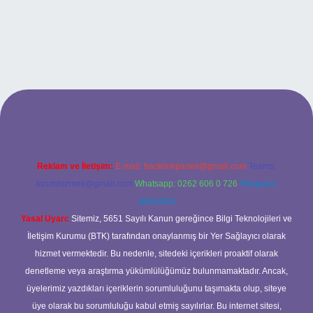
etexper güncel giriş
Reklam ve İletişim:
E-mail:
backlinkpaneli@gmail.com
Teams:
forumhizmeti@gmail.com
Whatsapp: 0262 606 0 726
Telegram:
@karabul
Yasal Uyarı:
Sitemiz, 5651 Sayılı Kanun gereğince Bilgi Teknolojileri ve
İletişim Kurumu (BTK) tarafından onaylanmış bir Yer Sağlayıcı olarak
hizmet vermektedir. Bu nedenle, sitedeki içerikleri proaktif olarak
denetleme veya araştırma yükümlülüğümüz bulunmamaktadır. Ancak,
üyelerimiz yazdıkları içeriklerin sorumluluğunu taşımakta olup, siteye
üye olarak bu sorumluluğu kabul etmiş sayılırlar. Bu internet sitesi,