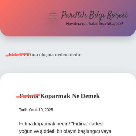
Parıltılı Bilgi Köşesi
menüyü
aç
Hayatına ışıltı katan kısa hikayeler!
Anasayfa
Gizlilik Politikası
Etiket:
Fırtına oluşma nedeni nedir
Yasal Uyarı
Hakkımızda
Fırtına Koparmak Ne Demek
Tarih: Ocak 19, 2025
Fırtına koparmak nedir? “Fırtına” ifadesi
yoğun ve şiddetli bir olayın başlangıcı veya