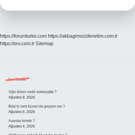
Demek
https://forumturko.com
https://akbagimsizdenetim.com.tr
https://orv.com.tr
Sitemap
Sidebar
Son Yazılar
Sığır töreni nedir edebiyatta ?
Ağustos 8, 2026
Bilal’in ismi Kuran’da geçiyor mu ?
Ağustos 6, 2026
Avanlar kimdir ?
Ağustos 4, 2026