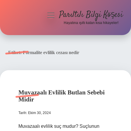
Parıltılı Bilgi Köşesi
menüyü
aç
Hayatına ışıltı katan kısa hikayeler!
Anasayfa
Gizlilik Politikası
Etiket:
Formalite evlilik cezası nedir
Yasal Uyarı
Hakkımızda
Muvazaalı Evlilik Butlan Sebebi
Midir
Tarih: Ekim 30, 2024
Muvazaalı evlilik suç mudur? Suçlunun