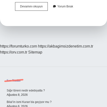
Muvazaalı
Devamını okuyun
Yorum Bırak
Evlilik
Butlan
Sebebi
Midir
https://forumturko.com
https://akbagimsizdenetim.com.tr
https://orv.com.tr
Sitemap
Sidebar
Son Yazılar
Sığır töreni nedir edebiyatta ?
Ağustos 8, 2026
Bilal’in ismi Kuran’da geçiyor mu ?
Ağustos 6, 2026