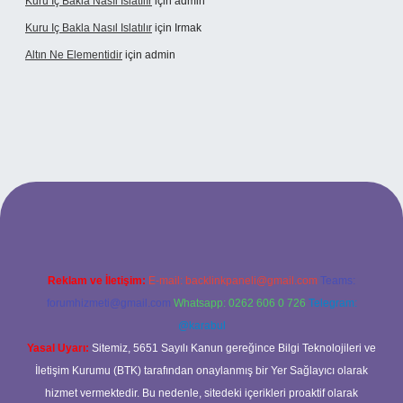
Kuru Iç Bakla Nasıl Islatılır
için
admin
Kuru Iç Bakla Nasıl Islatılır
için
Irmak
Altın Ne Elementidir
için
admin
texper güncel giriş
Reklam ve İletişim:
E-mail:
backlinkpaneli@gmail.com
Teams:
forumhizmeti@gmail.com
Whatsapp: 0262 606 0 726
Telegram:
@karabul
Yasal Uyarı:
Sitemiz, 5651 Sayılı Kanun gereğince Bilgi Teknolojileri ve
İletişim Kurumu (BTK) tarafından onaylanmış bir Yer Sağlayıcı olarak
hizmet vermektedir. Bu nedenle, sitedeki içerikleri proaktif olarak