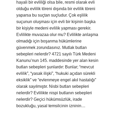
hayali bir evliliği olsa bile, resmi olarak evli
olduğu evlilik töreni dışında bir evlilik töreni
yaparsa bu suçtan suçludur. Çok eşlilik
suçunun oluşması için evli bir kişinin başka
bir kişiyle medeni evlilik yapması gerekir.
Evlilikte muvazaa olur mu? Evlilikte anlaşma
olmadığı için boşanma hükümlerine
güvenmek zorundasınız. Mutlak butlan
sebepleri nelerdir? 4721 sayılı Türk Medeni
Kanunu’nun 145. maddesinde yer alan kesin
butlan sebepleri şunlardır: Bunlar; “mevcut
evlilik”, “yasak ilişki”, “hukuki açıdan sürekli
eksiklik” ve “evlenmeye engel akıl hastalığı”
olarak sayılmıştır. Nisbi butlan sebepleri
nelerdir? Evlilikte nispi butlanın sebepleri
nelerdir? Geçici hükümsüzlük, irade
bozukluğu, yasal temsilcinin izninin…