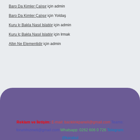
Baro Da Kimler Çalışır
için
admin
Baro Da Kimler Çalışır
için
Yoldaş
Kuru Iç Bakla Nasıl Islatılır
için
admin
Kuru Iç Bakla Nasıl Islatılır
için
Irmak
Altın Ne Elementidir
için
admin
l giriş
Reklam ve İletişim:
E-mail:
backlinkpaneli@gmail.com
Teams:
forumhizmeti@gmail.com
Whatsapp: 0262 606 0 726
Telegram:
@karabul