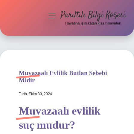
Parıltılı Bilgi Köşesi
menüyü
aç
Hayatına ışıltı katan kısa hikayeler!
Anasayfa
Gizlilik Politikası
Yasal Uyarı
Muvazaalı Evlilik Butlan Sebebi
Hakkımızda
Midir
Tarih: Ekim 30, 2024
Muvazaalı evlilik
suç mudur?