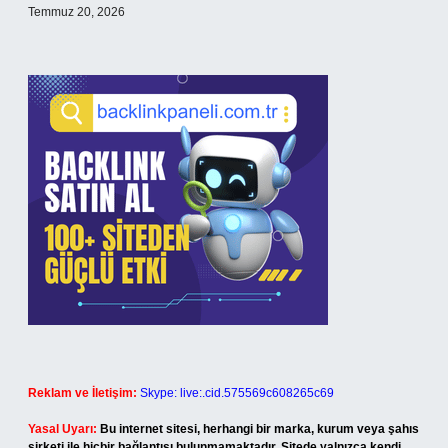
Temmuz 20, 2026
Reklam ve İletişim:
Skype: live:.cid.575569c608265c69
Yasal Uyarı:
Bu internet sitesi, herhangi bir marka, kurum veya şahıs
şirketi ile hiçbir bağlantısı bulunmamaktadır. Sitede yalnızca kendi