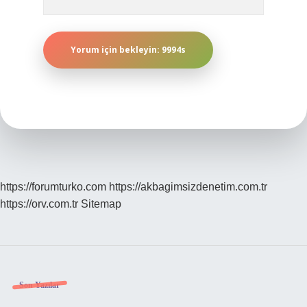
https://forumturko.com
https://akbagimsizdenetim.com.tr
https://orv.com.tr
Sitemap
Sidebar
Son Yazılar